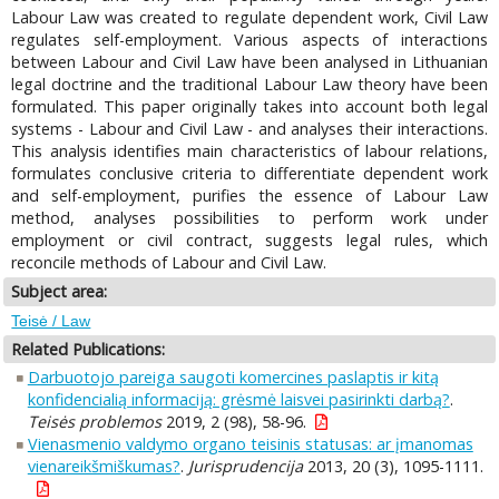
Labour Law was created to regulate dependent work, Civil Law
regulates self-employment. Various aspects of interactions
between Labour and Civil Law have been analysed in Lithuanian
legal doctrine and the traditional Labour Law theory have been
formulated. This paper originally takes into account both legal
systems - Labour and Civil Law - and analyses their interactions.
This analysis identifies main characteristics of labour relations,
formulates conclusive criteria to differentiate dependent work
and self-employment, purifies the essence of Labour Law
method, analyses possibilities to perform work under
employment or civil contract, suggests legal rules, which
reconcile methods of Labour and Civil Law.
Subject area:
Teisė / Law
Related Publications:
Darbuotojo pareiga saugoti komercines paslaptis ir kitą
konfidencialią informaciją: grėsmė laisvei pasirinkti darbą?
.
Teisės problemos
2019, 2 (98), 58-96.
Vienasmenio valdymo organo teisinis statusas: ar įmanomas
vienareikšmiškumas?
.
Jurisprudencija
2013, 20 (3), 1095-1111.