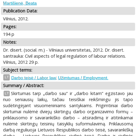
Martišienė, Beata
Publication Data:
Vilnius, 2012.
Pages:
194 p
Notes:
Dr. disert. (social. m.) - Vilniaus universitetas, 2012. Dr. disert.
santrauka: Civil aspects of legal regulation of labour relations.
Vilnius, 2012 29 p.
Subject terms:
;
LT
Darbo teisė / Labor law
Užimtumas / Employment.
Summary / Abstract:
Skirtumas tarp „darbo sau“ ir „darbo kitam“ egzistavo jau
LT
nuo seniausių laikų, tačiau teisiškai reikšmingu jis tapo
sudėtingėjant visuomeniniams santykiams. Prigimtiniai darbo
skirtumai nulėmė dviejų skirtingų darbo organizavimo formų –
priklausomo ir savarankiško darbo – atsiradimą ir atitinkamai
nulėmė skirtingų teisinių taisyklių suformulavimą. Priklausomą
darbą reguliuoja Lietuvos Respublikos darbo teisė, savarankišką
darbą – Lietuvos Respublikos civilinė teisė. Darbo ir civilinės