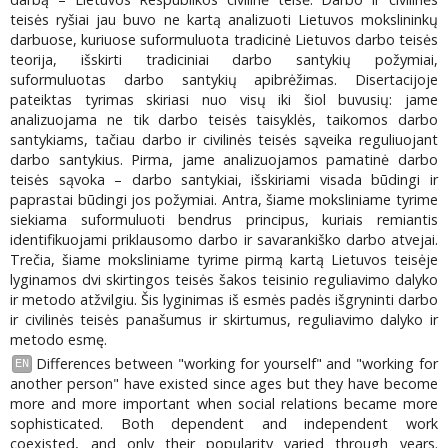
teisės ryšiai jau buvo ne kartą analizuoti Lietuvos mokslininkų
darbuose, kuriuose suformuluota tradicinė Lietuvos darbo teisės
teorija, išskirti tradiciniai darbo santykių požymiai,
suformuluotas darbo santykių apibrėžimas. Disertacijoje
pateiktas tyrimas skiriasi nuo visų iki šiol buvusių: jame
analizuojama ne tik darbo teisės taisyklės, taikomos darbo
santykiams, tačiau darbo ir civilinės teisės sąveika reguliuojant
darbo santykius. Pirma, jame analizuojamos pamatinė darbo
teisės sąvoka – darbo santykiai, išskiriami visada būdingi ir
paprastai būdingi jos požymiai. Antra, šiame moksliniame tyrime
siekiama suformuluoti bendrus principus, kuriais remiantis
identifikuojami priklausomo darbo ir savarankiško darbo atvejai.
Trečia, šiame moksliniame tyrime pirmą kartą Lietuvos teisėje
lyginamos dvi skirtingos teisės šakos teisinio reguliavimo dalyko
ir metodo atžvilgiu. Šis lyginimas iš esmės padės išgryninti darbo
ir civilinės teisės panašumus ir skirtumus, reguliavimo dalyko ir
metodo esmę.
Differences between "working for yourself" and "working for
EN
another person" have existed since ages but they have become
more and more important when social relations became more
sophisticated. Both dependent and independent work
coexisted, and only their popularity varied through years.