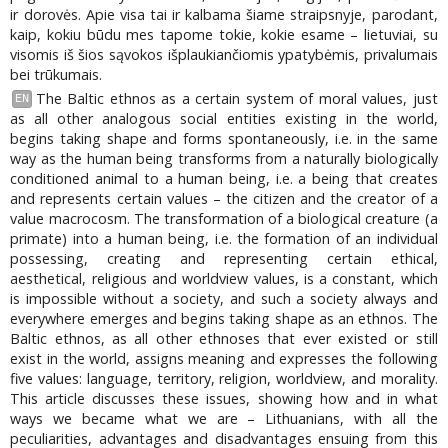
ir dorovės. Apie visa tai ir kalbama šiame straipsnyje, parodant,
kaip, kokiu būdu mes tapome tokie, kokie esame – lietuviai, su
visomis iš šios sąvokos išplaukiančiomis ypatybėmis, privalumais
bei trūkumais.
The Baltic ethnos as a certain system of moral values, just
EN
as all other analogous social entities existing in the world,
begins taking shape and forms spontaneously, i.e. in the same
way as the human being transforms from a naturally biologically
conditioned animal to a human being, i.e. a being that creates
and represents certain values – the citizen and the creator of a
value macrocosm. The transformation of a biological creature (a
primate) into a human being, i.e. the formation of an individual
possessing, creating and representing certain ethical,
aesthetical, religious and worldview values, is a constant, which
is impossible without a society, and such a society always and
everywhere emerges and begins taking shape as an ethnos. The
Baltic ethnos, as all other ethnoses that ever existed or still
exist in the world, assigns meaning and expresses the following
five values: language, territory, religion, worldview, and morality.
This article discusses these issues, showing how and in what
ways we became what we are – Lithuanians, with all the
peculiarities, advantages and disadvantages ensuing from this