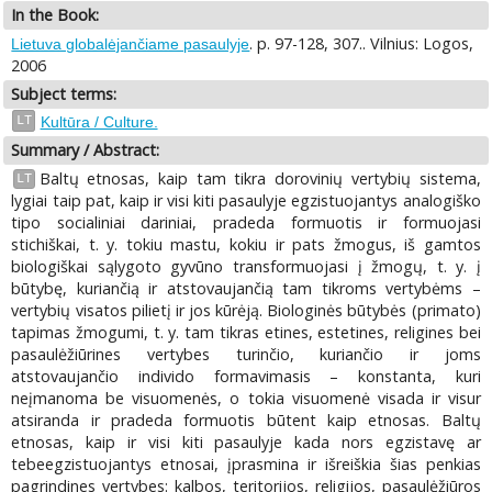
In the Book:
. p. 97-128, 307.. Vilnius: Logos,
Lietuva globalėjančiame pasaulyje
2006
Subject terms:
LT
Kultūra / Culture.
Summary / Abstract:
Baltų etnosas, kaip tam tikra dorovinių vertybių sistema,
LT
lygiai taip pat, kaip ir visi kiti pasaulyje egzistuojantys analogiško
tipo socialiniai dariniai, pradeda formuotis ir formuojasi
stichiškai, t. y. tokiu mastu, kokiu ir pats žmogus, iš gamtos
biologiškai sąlygoto gyvūno transformuojasi į žmogų, t. y. į
būtybę, kuriančią ir atstovaujančią tam tikroms vertybėms –
vertybių visatos pilietį ir jos kūrėją. Biologinės būtybės (primato)
tapimas žmogumi, t. y. tam tikras etines, estetines, religines bei
pasaulėžiūrines vertybes turinčio, kuriančio ir joms
atstovaujančio individo formavimasis – konstanta, kuri
neįmanoma be visuomenės, o tokia visuomenė visada ir visur
atsiranda ir pradeda formuotis būtent kaip etnosas. Baltų
etnosas, kaip ir visi kiti pasaulyje kada nors egzistavę ar
tebeegzistuojantys etnosai, įprasmina ir išreiškia šias penkias
pagrindines vertybes: kalbos, teritorijos, religijos, pasaulėžiūros