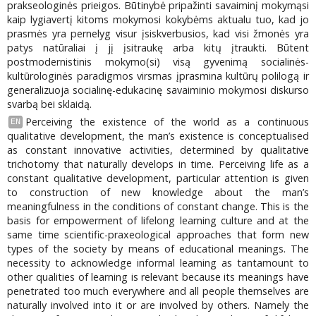
prakseologinės prieigos. Būtinybė pripažinti savaiminį mokymąsi
kaip lygiavertį kitoms mokymosi kokybėms aktualu tuo, kad jo
prasmės yra pernelyg visur įsiskverbusios, kad visi žmonės yra
patys natūraliai į jį įsitraukę arba kitų įtraukti. Būtent
postmodernistinis mokymo(si) visą gyvenimą socialinės-
kultūrologinės paradigmos virsmas įprasmina kultūrų polilogą ir
generalizuoja socialinę-edukacinę savaiminio mokymosi diskurso
svarbą bei sklaidą.
Perceiving the existence of the world as a continuous
EN
qualitative development, the man’s existence is conceptualised
as constant innovative activities, determined by qualitative
trichotomy that naturally develops in time. Perceiving life as a
constant qualitative development, particular attention is given
to construction of new knowledge about the man’s
meaningfulness in the conditions of constant change. This is the
basis for empowerment of lifelong learning culture and at the
same time scientific-praxeological approaches that form new
types of the society by means of educational meanings. The
necessity to acknowledge informal learning as tantamount to
other qualities of learning is relevant because its meanings have
penetrated too much everywhere and all people themselves are
naturally involved into it or are involved by others. Namely the