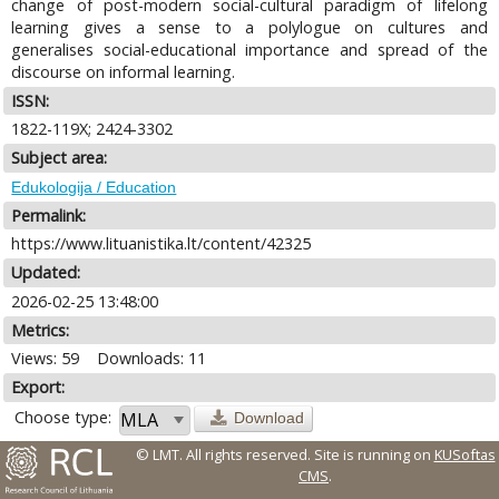
change of post-modern social-cultural paradigm of lifelong
learning gives a sense to a polylogue on cultures and
generalises social-educational importance and spread of the
discourse on informal learning.
ISSN:
1822-119X; 2424-3302
Subject area:
Edukologija / Education
Permalink:
https://www.lituanistika.lt/content/42325
Updated:
2026-02-25 13:48:00
Metrics:
Views: 59
Downloads: 11
Export:
Choose type:
Download
© LMT. All rights reserved.
Site is running on
KUSoftas
CMS
.