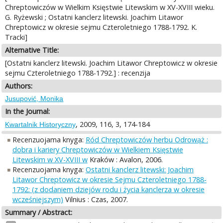
Chreptowiczów w Wielkim Księstwie Litewskim w XV-XVIII wieku.
G. Ryżewski ; Ostatni kanclerz litewski. Joachim Litawor
Chreptowicz w okresie sejmu Czteroletniego 1788-1792. K.
Tracki]
Alternative Title:
[Ostatni kanclerz litewski. Joachim Litawor Chreptowicz w okresie
sejmu Czteroletniego 1788-1792.] : recenzija
Authors:
Jusupović, Monika
In the Journal:
, 2009, 116, 3, 174-184
Kwartalnik Historyczny
Recenzuojama knyga:
Ród Chreptowiczów herbu Odrowąż :
dobra i kariery Chreptowiczów w Wielkiem Księstwie
Litewskim w XV-XVIII w
Kraków : Avalon, 2006.
Recenzuojama knyga:
Ostatni kanclerz litewski: Joachim
Litawor Chreptowicz w okresie Sejmu Czteroletniego 1788-
1792: (z dodaniem dziejów rodu i życia kanclerza w okresie
wcześniejszym)
Vilnius : Czas, 2007.
Summary / Abstract: