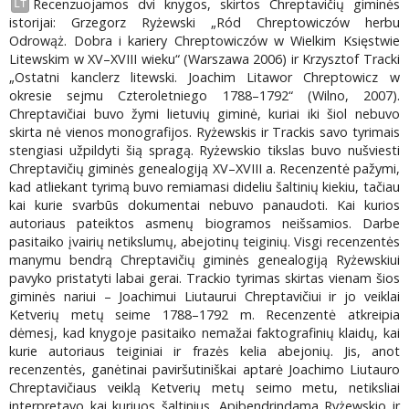
Recenzuojamos dvi knygos, skirtos Chreptavičių giminės
LT
istorijai: Grzegorz Ryżewski „Ród Chreptowiczów herbu
Odrowąż. Dobra i kariery Chreptowiczów w Wielkim Księstwie
Litewskim w XV–XVIII wieku“ (Warszawa 2006) ir Krzysztof Tracki
„Ostatni kanclerz litewski. Joachim Litawor Chreptowicz w
okresie sejmu Czteroletniego 1788–1792“ (Wilno, 2007).
Chreptavičiai buvo žymi lietuvių giminė, kuriai iki šiol nebuvo
skirta nė vienos monografijos. Ryżewskis ir Trackis savo tyrimais
stengiasi užpildyti šią spragą. Ryżewskio tikslas buvo nušviesti
Chreptavičių giminės genealogiją XV–XVIII a. Recenzentė pažymi,
kad atliekant tyrimą buvo remiamasi dideliu šaltinių kiekiu, tačiau
kai kurie svarbūs dokumentai nebuvo panaudoti. Kai kurios
autoriaus pateiktos asmenų biogramos neišsamios. Darbe
pasitaiko įvairių netikslumų, abejotinų teiginių. Visgi recenzentės
manymu bendrą Chreptavičių giminės genealogiją Ryżewskiui
pavyko pristatyti labai gerai. Trackio tyrimas skirtas vienam šios
giminės nariui – Joachimui Liutaurui Chreptavičiui ir jo veiklai
Ketverių metų seime 1788–1792 m. Recenzentė atkreipia
dėmesį, kad knygoje pasitaiko nemažai faktografinių klaidų, kai
kurie autoriaus teiginiai ir frazės kelia abejonių. Jis, anot
recenzentės, ganėtinai paviršutiniškai aptarė Joachimo Liutauro
Chreptavičiaus veiklą Ketverių metų seimo metu, netiksliai
interpretavo kai kuriuos šaltinius. Apibendrindama Ryżewskio ir