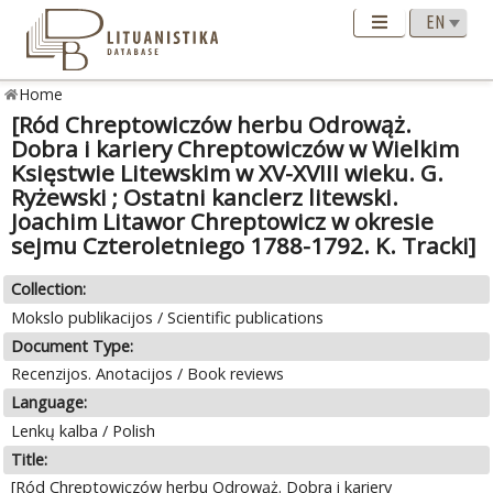
Home
[Ród Chreptowiczów herbu Odrowąż.
Dobra i kariery Chreptowiczów w Wielkim
Księstwie Litewskim w XV-XVIII wieku. G.
Ryżewski ; Ostatni kanclerz litewski.
Joachim Litawor Chreptowicz w okresie
sejmu Czteroletniego 1788-1792. K. Tracki]
Collection:
Mokslo publikacijos / Scientific publications
Document Type:
Recenzijos. Anotacijos / Book reviews
Language:
Lenkų kalba / Polish
Title:
[Ród Chreptowiczów herbu Odrowąż. Dobra i kariery