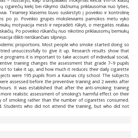
kslas – nustatyti, kaip trumpalaikis mokymas keičia VIII–IX klasių
ų cigarečių kiekį bei rūkymo dažnumą priklausomai nuo lyties,
 Tiriamieji klasėmis buvo suskirstyti į poveikio ir kontrolinę
itėms po jo. Poveikio grupės moksleiviams pamokos metu vyko
iukų motyvacija mesti ir nepradėti rūkyti, o mergaitės realiau
 skaičių. Po poveikio rūkančių nuo nikotino priklausomų berniukų
ija išlikti nerūkančiais silpnėjo.
epidemic proportions. Most people who smoke started doing so
ried unsuccessfully to give it up. Research results show that
e programs it is important to take account of individual social,
eventive training changes the assessment that grade 7–9 pupils
ot to take it up, and how much it reduces their daily cigarette
jects were 195 pupils from a Kaunas city school. The subjects
were assessed before the preventive training and 2 weeks after
 hours. It was established that after the anti-smoking training
 more realistic assessment of smoking’s harmful effect on their
ency of smoking rather than the number of cigarettes consumed.
d. Students who did not attend the training, but who did not