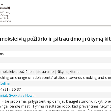
oksleivių požiūrio ir įsitraukimo į rūkymą ki
ons
oksleivių požiūrio ir įsitraukimo į rūkymą kitimui
eaching on change of adolescents' attitude towards smoking and sm
Evelina
 4 (31), 30-37
;
ania)
Sveikata / Health.
s – tai problema, prilygstanti epidemijai. Daugelis žmonių rūkyti pr
mingai bandę mesti. Tyrimų rezultatai rodo, kad prevencinės rūky