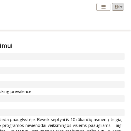
timui
oking prevalence
adeda paauglystėje. Beveik septyni iš 10 rūkančių asmenų teigia,
mo programos nevienodai veiksmingos visiems paaugliams. Taigi