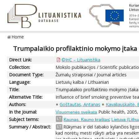
Home
Trumpalaikio profilaktinio mokymo įtaka m
Direct Link:
©InC – Lituanistika
Collection:
Mokslo publikacijos / Scientific publicati
Document Type:
Žurnalų straipsniai / Journal articles
Language:
Lietuvių kalba / Lithuanian
Title:
Trumpalaikio profilaktinio mokymo įtaka m
Alternative Title:
Influence of brief smoking preventive t
Authors:
Goštautas, Antanas
Kavaliauskaitė, 
In the Journal:
Public health, 2005,
Visuomenės sveikata
Subject terms:
;
LT
Kaunas. Kauno kraštas
Lietuva (Lithu
Summary / Abstract:
Rūkymas ir dėl tabako kylančios ligo
LT
kad norėtų mesti rūkyti arba yra nesėk