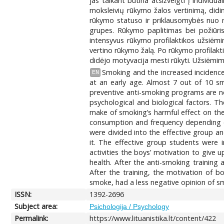
jas taikant būtina atsižvelgti į individua
moksleivių rūkymo žalos vertinimą, didi
rūkymo statuso ir priklausomybės nuo ni
grupes. Rūkymo paplitimas bei požiūri
intensyvus rūkymo profilaktikos užsiėmi
vertino rūkymo žalą. Po rūkymo profilakt
didėjo motyvacija mesti rūkyti. Užsiėmimo
Smoking and the increased incidenc
EN
at an early age. Almost 7 out of 10 smo
preventive anti-smoking programs are not
psychological and biological factors. T
make of smoking’s harmful effect on thei
consumption and frequency depending on
were divided into the effective group a
it. The effective group students were in
activities the boys’ motivation to give 
health. After the anti-smoking training
After the training, the motivation of 
smoke, had a less negative opinion of 
ISSN:
1392-2696
Subject area:
Psichologija / Psychology
Permalink:
https://www.lituanistika.lt/content/422