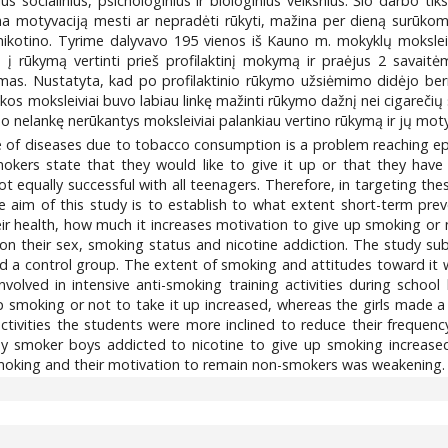
lius socialinius, psichologinius ir biologinius veiksnius. Šio darbo ti
na motyvaciją mesti ar nepradėti rūkyti, mažina per dieną surūkom
kotino. Tyrime dalyvavo 195 vienos iš Kauno m. mokyklų moksleiviai.
s į rūkymą vertinti prieš profilaktinį mokymą ir praėjus 2 sava
mas. Nustatyta, kad po profilaktinio rūkymo užsiėmimo didėjo bern
ikos moksleiviai buvo labiau linkę mažinti rūkymo dažnį nei cigarečių
 nelankę nerūkantys moksleiviai palankiau vertino rūkymą ir jų motyvac
e of diseases due to tobacco consumption is a problem reaching 
kers state that they would like to give it up or that they have t
 equally successful with all teenagers. Therefore, in targeting thes
he aim of this study is to establish to what extent short-term pr
r health, how much it increases motivation to give up smoking or n
 their sex, smoking status and nicotine addiction. The study sub
nd a control group. The extent of smoking and attitudes toward it 
volved in intensive anti-smoking training activities during school
up smoking or not to take it up increased, whereas the girls made a
 activities the students were more inclined to reduce their frequ
boy smoker boys addicted to nicotine to give up smoking increase
smoking and their motivation to remain non-smokers was weakening.