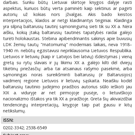
darbais. Sunku būtų Lietuvai skirtoje knygos dalyje rasti
aspektus, kuriuos būtų verta paminėti kaip sektinus ar pagirti
autorių už kokias nors įžvalgas. Akis bado keistos
interpretacijos, klaidos ar netgi klaidinantys teiginiai. Klaidinga
yra silpną baltarusių tautinį sąmoningumą sieti tik su XX a. Nėra
aišku, kokią įtaką baltarusių tautinės tapatybės raidai galėjo
turėti holokaustas. Stebina apibendrinantis sakinys apie buvusių
LDK žemių tautų "matomumą" moderniais laikais, neva 1918–
1940 m. nebūtų egzistavusi nepriklausoma Lietuvos Respublika.
Lietuvos ir lietuvių (kaip ir Latvijos bei latvių) išdėstymas į vieną
gretą su rytų slavais ir jų likimu XX a. galėjo kilti dėl dviejų
tikėtinų priežasčių: arba tai atsainaus rašymo pasekmė, arba
sąmoningas noras sureikšminti baltarusių (ir Baltarusijos)
vaidmenį regione Lietuvos ir lietuvių sąskaita. Neaišku kodėl
baltarusių tautinio judėjimo pradžios autorius siūlo ieškoti jau
XIX a. viduryje ar net pirmojoje pusėje, o lietuviškojo
nacionalizmo ištakos yra tik XX a. pradžioje. Greta šių akivaizdžiai
tendencingų interpretacijų, knygoje taip pat gausu ir kitų
netikslumų.
ISSN:
0202-3342; 2538-6549