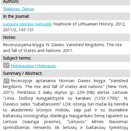
Authors:
Staliūnas, Darius
In the Journal:
Yearbook of Lithuanian History, 2012,
Lietuvos istorijos metraštis
2011/2, 147-151
Notes:
Recenzuojama knyga: N. Davies. Vanished Kingdoms. The rise
and fall of States and Nations. 2011.
Subject terms:
LT
Holokaustas / Holocaust.
Summary / Abstract:
Recenzijoje aptariama Norman Davies knyga "Vanished
LT
kingdoms. The rise and fall of states and nations" (New York,
2011). Penktasis 3 dalių skyrius (p. 229–308) skirtas Lietuvai:
"Litva. Didžioji kunigaikštystė su karaliais (1253-1795)". N.
Davieso siekis "subaltarusinti" LDK istoriją turi mažai ką bendra
su akademiniu istorijos mokslu, taip pat ir su šiuolaikine
baltarusių istoriografija. Klaidinga Naugarduko žemę tapatinti su
Lietuva (siaurąja prasme), "Lietuvos" kilmės klausimas
sprendžiamas remiantis tik lietuvių ir baltarusių tyrinėtojų