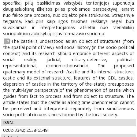
specifika; pilių pasklidimas valstybės teritorijoje) suponuoja
daugiasluoksnę iškeltos pilies problemos perspektyvą, einant
nuo fakto prie proceso, nuo objekto prie struktūros. Straipsnyje
teigiama, kad pilis kaip ilgos trukmės reiškinys negali būti
suvokiamas ir interpretuojamas atsietai nuo vienalaikių
sociopolitinių aplinkybių ir jas formavusio sociumo.
The castle is understood as an object of structures (from
EN
the spatial point of view) and social history (in the socio-political
context) and its research should embrace different aspects of
social reality: judicial, military-defensive, political-
representational, economic-household. The proposed
quaternary model of research (castle and its internal structure,
castle and its external structure, features of the GDL castles,
dispersion of castles in the territory of the state) presupposes
the multi-layer perspective of the phenomenon of castle which
guides from fact to process and from object to structure. The
article states that the castle as a long time phenomenon cannot
be perceived and interpreted separately from simultaneous
socio-political circumstances formed by the local society.
ISSN:
0202-3342; 2538-6549