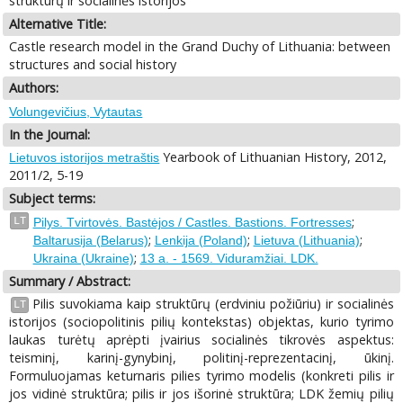
struktūrų ir socialinės istorijos
Alternative Title:
Castle research model in the Grand Duchy of Lithuania: between
structures and social history
Authors:
Volungevičius, Vytautas
In the Journal:
Yearbook of Lithuanian History, 2012,
Lietuvos istorijos metraštis
2011/2, 5-19
Subject terms:
;
LT
Pilys. Tvirtovės. Bastėjos / Castles. Bastions. Fortresses
;
;
;
Baltarusija (Belarus)
Lenkija (Poland)
Lietuva (Lithuania)
;
Ukraina (Ukraine)
13 a. - 1569. Viduramžiai. LDK.
Summary / Abstract:
Pilis suvokiama kaip struktūrų (erdviniu požiūriu) ir socialinės
LT
istorijos (sociopolitinis pilių kontekstas) objektas, kurio tyrimo
laukas turėtų aprėpti įvairius socialinės tikrovės aspektus:
teisminį, karinį-gynybinį, politinį-reprezentacinį, ūkinį.
Formuluojamas keturnaris pilies tyrimo modelis (konkreti pilis ir
jos vidinė struktūra; pilis ir jos išorinė struktūra; LDK žemių pilių