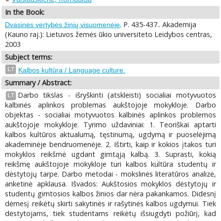
In the Book:
. P. 435-437.. Akademija
Dvasinės vertybės žinių visuomenėje
(Kauno raj.): Lietuvos žemės ūkio universiteto Leidybos centras,
2003
Subject terms:
LT
Kalbos kultūra / Language culture.
Summary / Abstract:
Darbo tikslas - išryškinti (atskleisti) socialiai motyvuotos
LT
kalbinės aplinkos problemas aukštojoje mokykloje. Darbo
objektas - socialiai motyvuotos kalbinės aplinkos problemos
aukštojoje mokykloje. Tyrimo uždaviniai: 1. Teoriškai aptarti
kalbos kultūros aktualumą, tęstinumą, ugdymą ir puoselėjimą
akademinėje bendruomenėje. 2. Ištirti, kaip ir kokios įtakos turi
mokyklos reikšmė ugdant gimtąją kalbą. 3. Suprasti, kokią
reikšmę aukštojoje mokykloje turi kalbos kultūra studentų ir
dėstytojų tarpe. Darbo metodai - mokslinės literatūros analizė,
anketinė apklausa. Išvados: Aukštosios mokyklos dėstytojų ir
studentų gimtosios kalbos žinios dar nėra pakankamos. Didesnį
dėmesį reikėtų skirti sakytinės ir rašytinės kalbos ugdymui. Tiek
dėstytojams, tiek studentams reikėtų išsiugdyti požiūrį, kad