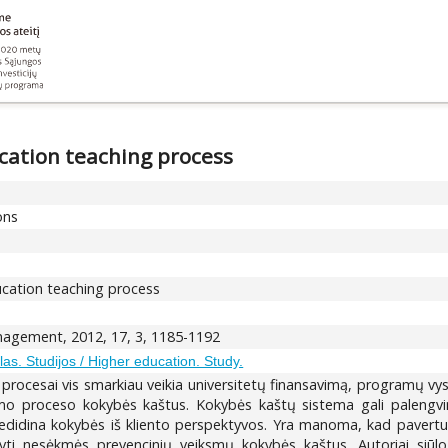
ucation teaching process
ons
ducation teaching process
gement, 2012, 17, 3, 1185-1192
as. Studijos / Higher education. Study.
os procesai vis smarkiau veikia universitetų finansavimą, programų vy
mo proceso kokybės kaštus. Kokybės kaštų sistema gali palengvinti 
 nedidina kokybės iš kliento perspektyvos. Yra manoma, kad pavertu
yti nesėkmės prevencinių veiksmų kokybės kaštus. Autoriai siūlo 