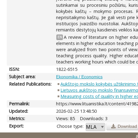
sutinkamai su procesiniu požiūriu, kur
kokybės kaštų – mokymo procesas. Remia
neprisitaikymo kaštų. Jie gali vesti pri
institucijos įvaizdžio nuostoliai. Aukšt
remiantis dėstytojų kasdienės veiklos k
A review of literature on higher edu
EN
elements in higher education teaching p
were analyzed from two points of view. 
teaching process quality. Higher educa
teachers working hours which could be c
ISSN:
1822-6515
Subject area:
Ekonomika / Economics
Related Publications:
Aukštojo mokslo kokybės užtikrinimo 
Lietuvos aukštojo mokslo finansavimo
Measuring costs of quality in higher 
Permalink:
https://www.lituanistika.lt/content/4198
Updated:
2026-02-25 13:48:50
Metrics:
Views: 85
Downloads: 3
Export:
Choose type:
Download