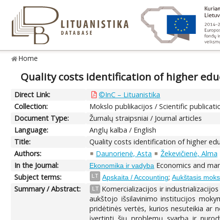
Home
Quality costs identification of higher ed
Direct Link:
©InC – Lituanistika
Collection:
Mokslo publikacijos / Scientific publicati
Document Type:
Žurnalų straipsniai / Journal articles
Language:
Anglų kalba / English
Title:
Quality costs identification of higher e
Authors:
Daunorienė, Asta
Žekevičienė, Alma
In the Journal:
Economics and mana
Ekonomika ir vadyba
Subject terms:
;
LT
Apskaita / Accounting
Aukštasis moksl
Summary / Abstract:
Komercializacijos ir industrializacij
LT
aukštojo išsilavinimo institucijos moky
pridėtinės vertės, kurios nesuteikia ar
įvertinti šių problemų svarbą ir nurod