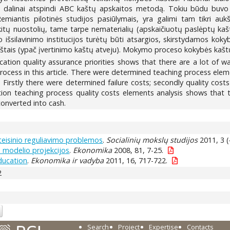
is dalinai atspindi ABC kaštų apskaitos metodą. Tokiu būdu buvo 
ntis pilotinės studijos pasiūlymais, yra galimi tam tikri aukšto
e kitų nuostolių, tame tarpe nematerialių (apskaičiuotų paslėptų kašt
ojo išsilavinimo institucijos turėtų būti atsargios, skirstydamos ko
aštais (ypač įvertinimo kaštų atveju). Mokymo proceso kokybės kaštų
cation quality assurance priorities shows that there are a lot of w
rocess in this article. There were determined teaching process eleme
Firstly there were determined failure costs; secondly quality cost
tion teaching process quality costs elements analysis shows that 
onverted into cash.
teisinio reguliavimo problemos
.
Socialinių mokslų studijos
2011, 3 (
 modelio projekcijos
.
Ekonomika
2008, 81, 7-25.
education
.
Ekonomika ir vadyba
2011, 16, 717-722.
2
Search
Project
Expertise
Contacts