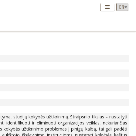
stymą, studijų kokybės užtikrinimą. Straipsnio tikslas – nustatyti
identifikuoti ir eliminuoti organizacijos veiklas, nekuriančias
s kokybės užtikrinimo problemas į pinigų kalbą, tai gali padėti
aukštojo išsilavinimo institucijoms nustatyti kokybės kaštus