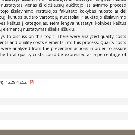
nustatytas vienas iš didžiausių aukštojo išsilavinimo proceso
jo išsilavinimo institucijos fakulteto kokybės nuostoliai dėl
ų), kuriuos sudaro vartotojų nuostoliai ir aukštojo išsilavinimo
kybės kaštus į kategorijas. Nėra lengva nustatyti kokybės kaštus
 elementų nustatymas išlieka iššūkiu.
ays to discuss on this topic. There were analyzed quality costs
nts and quality costs elements into this process. Quality costs
s were analyzed from the prevention actions in order to assure
the total quality costs could be expressed as a percentage of
4), 1229-1252.