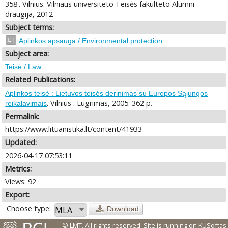
358.. Vilnius: Vilniaus universiteto Teisės fakulteto Alumni
draugija, 2012
Subject terms:
LT
Aplinkos apsauga / Environmental protection.
Subject area:
Teisė / Law
Related Publications:
Aplinkos teisė : Lietuvos teisės derinimas su Europos Sąjungos
. Vilnius : Eugrimas, 2005. 362 p.
reikalavimais
Permalink:
https://www.lituanistika.lt/content/41933
Updated:
2026-04-17 07:53:11
Metrics:
Views: 92
Export:
Choose type:
Download
© LMT. All rights reserved.
Site is running on
KUSoftas