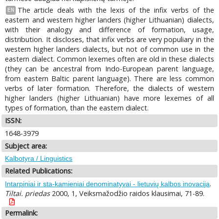
The article deals with the lexis of the infix verbs of the
EN
eastern and western higher landers (higher Lithuanian) dialects,
with their analogy and difference of formation, usage,
distribution. It discloses, that infix verbs are very populiary in the
western higher landers dialects, but not of common use in the
eastern dialect. Common lexemes often are old in these dialects
(they can be ancestral from Indo-European parent language,
from eastern Baltic parent language). There are less common
verbs of later formation. Therefore, the dialects of western
higher landers (higher Lithuanian) have more lexemes of all
types of formation, than the eastern dialect.
ISSN:
1648-3979
Subject area:
Kalbotyra / Linguistics
Related Publications:
.
Intarpiniai ir sta-kamieniai denominatyvai - lietuvių kalbos inovacija
Tiltai. priedas
2000, 1, Veiksmažodžio raidos klausimai, 71-89.
Permalink: