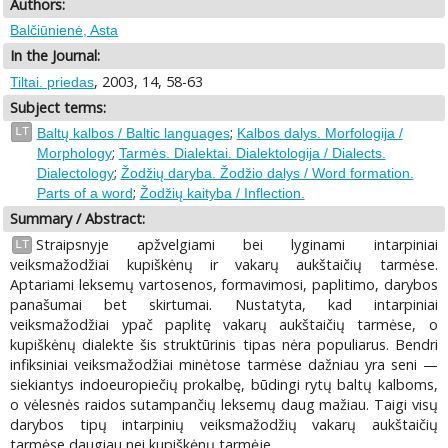
Authors:
Balčiūnienė, Asta
In the Journal:
, 2003, 14, 58-63
Tiltai. priedas
Subject terms:
;
LT
Baltų kalbos / Baltic languages
Kalbos dalys. Morfologija /
;
Morphology
Tarmės. Dialektai. Dialektologija / Dialects.
;
Dialectology
Žodžių daryba. Žodžio dalys / Word formation.
;
Parts of a word
Žodžių kaityba / Inflection.
Summary / Abstract:
Straipsnyje apžvelgiami bei lyginami intarpiniai
LT
veiksmažodžiai kupiškėnų ir vakarų aukštaičių tarmėse.
Aptariami leksemų vartosenos, formavimosi, paplitimo, darybos
panašumai bet skirtumai. Nustatyta, kad intarpiniai
veiksmažodžiai ypač paplitę vakarų aukštaičių tarmėse, o
kupiškėnų dialekte šis struktūrinis tipas nėra populiarus. Bendri
infiksiniai veiksmažodžiai minėtose tarmėse dažniau yra seni —
siekiantys indoeuropiečių prokalbę, būdingi rytų baltų kalboms,
o vėlesnės raidos sutampančių leksemų daug mažiau. Taigi visų
darybos tipų intarpinių veiksmažodžių vakarų aukštaičių
tarmėse daugiau nei kupiškėnų tarmėje.