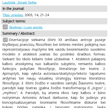
Laučiūtė, Jūratė Sofija
In the Journal:
, 2003, 14, 21-24
Tiltai. priedas
Subject terms:
LT
Skoliniai / Loan words.
Summary / Abstract:
Disertacijoje siekiama ištirti XX amžiaus antroje pusėje
LT
išryškėjusį prancūzų filosofinės bei kritinės minties judėjimą nuo
reprezentatyvaus mąstymo link vaizdu besiremiančio suvokimo
modelio ir atskleisti įvairias šio poslinkio išraiškos formas.
Siekiant šio tikslo keliami tokie uždaviniai: 1. Atskleisti palaipsnį
kalbos atsiskyrimą nuo kalbančio subjekto, remiantis kalbos
funkcijos pokyčiais filosofijoje, literatūroje bei teatre; 2.
Apmąstyti, kaip vyksta autoriaus/skaitytojo/teksto tapatumo
ardymas bei naujų vizualinių strategijų kūrimas literatūros
filosofijoje; 3. Ištirti žodžio ir vaizdinio santykį Žiaurumo teatre,
parodyti kaip teatras įgalina žodžio transformaciją iš „logos“ į
„mythos“; 4. Parodyti, ką atveria ribos tarp kalbos ir kūno
nutrynimas Antonino Artaud darbuose, kaip šis judesys yra
konceptualizuojamas teoriniame filosofiniame diskurse bei
kokiais būdais patenka į tiesioginį matomumo lauką