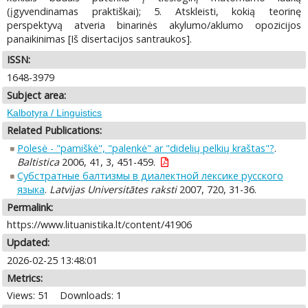
(įgyvendinamas praktiškai); 5. Atskleisti, kokią teorinę
perspektyvą atveria binarinės akylumo/aklumo opozicijos
panaikinimas [Iš disertacijos santraukos].
ISSN:
1648-3979
Subject area:
Kalbotyra / Linguistics
Related Publications:
Polesė - "pamiškė", "palenkė" ar "didelių pelkių kraštas"?
.
Baltistica
2006, 41, 3, 451-459.
Субстратные балтизмы в диалектной лексике русского
языка
.
Latvijas Universitātes raksti
2007, 720, 31-36.
Permalink:
https://www.lituanistika.lt/content/41906
Updated:
2026-02-25 13:48:01
Metrics:
Views: 51
Downloads: 1