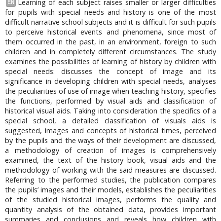
Learning of each subject raises smaller or larger difficulties
EN
for pupils with special needs and history is one of the most
difficult narrative school subjects and it is difficult for such pupils
to perceive historical events and phenomena, since most of
them occurred in the past, in an environment, foreign to such
children and in completely different circumstances. The study
examines the possibilities of learning of history by children with
special needs: discusses the concept of image and its
significance in developing children with special needs, analyses
the peculiarities of use of image when teaching history, specifies
the functions, performed by visual aids and classification of
historical visual aids. Taking into consideration the specifics of a
special school, a detailed classification of visuals aids is
suggested, images and concepts of historical times, perceived
by the pupils and the ways of their development are discussed,
a methodology of creation of images is comprehensively
examined, the text of the history book, visual aids and the
methodology of working with the said measures are discussed.
Referring to the performed studies, the publication compares
the pupils’ images and their models, establishes the peculiarities
of the studied historical images, performs the quality and
quantity analysis of the obtained data, provides important
summaries and conclusions and reveals how children with