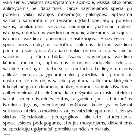
vyko seniai, vaikams nepažįstamoje aplinkoje, visiškai kitokiomis
aplinkybėmis nei dabartinės. Darbe nagrinėjamos specialiųjų
poreikių vaikų istorijos mokymo(si) galimybės: aptariama
vaizdinio samprata ir jo reikšmė ugdant specialiųjų poreikių
vaikus, analizuojami vaizdinio naudojimo ypatumai mokant
istorijos, nurodomos vaizdinių priemonių atliekamos funkcijos ir
istorinių vaizdinių priemonių klasifikacijos. Atsižvelgiant į
specialiosios mokyklos specifiką, siūlomas detalus vaizdinių
priemonių skirstymas. Aptariami mokinių istorinio laiko vaizdiniai,
sąvokos ir jų kūrimo būdai. Išsamiai nagrinėjama vaizdinių
kūrimo metodika, aptariamas istorijos vadovėlio tekstas,
vaizdinė medžiaga ir darbo su jais metodika. Leidinyje remiantis
atliktais tyrimais palyginami mokinių vaizdiniai ir jų modeliai,
nustatomi tirtų istorijos vaizdinių ypatumai, atliekama kiekybinė
ir kokybinė gautų duomenų analizė, daromos svarbios išvados ir
apibendrinimai. Atskleidžiama, kaip nežymiai sutrikusio intelekto
vaikai įsimena istorines datas, atgamina juos atitinkančius
istorinius įvykius, orientuojasi amžiuose, kokie yra nežymiai
sutrikusio intelekto mokinių istorijos vaizdinių ypatumai. Leidinys
skirtas Specialiosios pedagogikos fakulteto studentams,
specialiesiems pedagogams, istorijos mokytojams, dirbantiems
su specialiųjų ugdymo(si) poreikių turinčiais mokiniais.