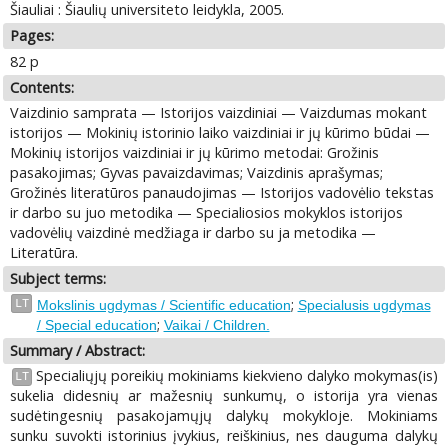
Šiauliai : Šiaulių universiteto leidykla, 2005.
Pages:
82 p
Contents:
Vaizdinio samprata — Istorijos vaizdiniai — Vaizdumas mokant
istorijos — Mokinių istorinio laiko vaizdiniai ir jų kūrimo būdai —
Mokinių istorijos vaizdiniai ir jų kūrimo metodai: Grožinis
pasakojimas; Gyvas pavaizdavimas; Vaizdinis aprašymas;
Grožinės literatūros panaudojimas — Istorijos vadovėlio tekstas
ir darbo su juo metodika — Specialiosios mokyklos istorijos
vadovėlių vaizdinė medžiaga ir darbo su ja metodika —
Literatūra.
Subject terms:
;
LT
Mokslinis ugdymas / Scientific education
Specialusis ugdymas
;
/ Special education
Vaikai / Children.
Summary / Abstract:
Specialiųjų poreikių mokiniams kiekvieno dalyko mokymas(is)
LT
sukelia didesnių ar mažesnių sunkumų, o istorija yra vienas
sudėtingesnių pasakojamųjų dalykų mokykloje. Mokiniams
sunku suvokti istorinius įvykius, reiškinius, nes dauguma dalykų