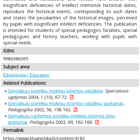
insignificant deficiencies of intellect memorize historical dates,
reproduce the historical events, corresponding to such dates
and states the peculiarities of the historical images, perceived
by pupils with insignificant intellect deficiencies. The publication
is intended for students of special pedagogics faculties, special
pedagogues and history teachers, working with pupils with
special needs.
ISBN:
9986386365
Subject area:
Edukologija / Education
Related Publications:
Specialiųjų poreikių mokinių istorijos vaizdiniai
.
Specialusis
ugdymas
2004, 1 (10), 67-72.
Specialiųjų poreikių mokinių istorijos vaizdinių ypatumai.
.
Pedagogika
2002, 56, 158-162.
Specialiųjų ugdymosi poreikių mokinių istorijos žinių
ypatumai
.
Pedagogika
2003, 69, 162-166.
Permalink:
https://www.lituanistika.lt/content/4183