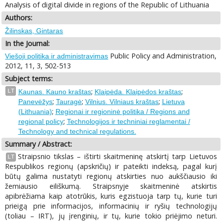
Analysis of digital divide in regions of the Republic of Lithuania
Authors:
Žilinskas, Gintaras
In the Journal:
Public Policy and Administration,
Viešoji politika ir administravimas
2012, 11, 3, 502-513
Subject terms:
;
;
LT
Kaunas. Kauno kraštas
Klaipėda. Klaipėdos kraštas
;
;
;
Panevėžys
Tauragė
Vilnius. Vilniaus kraštas
Lietuva
;
(Lithuania)
Regionai ir regioninė politika / Regions and
;
regional policy
Technologijos ir techniniai reglamentai /
Technology and technical regulations.
Summary / Abstract:
Straipsnio tikslas – ištirti skaitmeninę atskirtį tarp Lietuvos
LT
Respublikos regionų (apskričių) ir pateikti indeksą, pagal kurį
būtų galima nustatyti regionų atskirties nuo aukščiausio iki
žemiausio eiliškumą. Straipsnyje skaitmeninė atskirtis
apibrėžiama kaip atotrūkis, kuris egzistuoja tarp tų, kurie turi
prieigą prie informacijos, informacinių ir ryšių technologijų
(toliau – IRT), jų įrenginių, ir tų, kurie tokio priėjimo neturi.