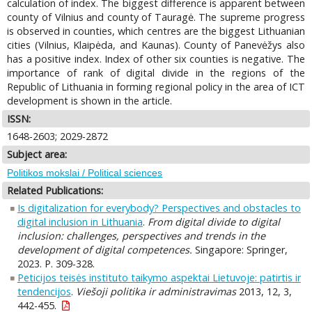
calculation of index. The biggest difference is apparent between
county of Vilnius and county of Tauragė. The supreme progress
is observed in counties, which centres are the biggest Lithuanian
cities (Vilnius, Klaipėda, and Kaunas). County of Panevėžys also
has a positive index. Index of other six counties is negative. The
importance of rank of digital divide in the regions of the
Republic of Lithuania in forming regional policy in the area of ICT
development is shown in the article.
ISSN:
1648-2603; 2029-2872
Subject area:
Politikos mokslai / Political sciences
Related Publications:
Is digitalization for everybody? Perspectives and obstacles to
digital inclusion in Lithuania
.
From digital divide to digital
inclusion: challenges, perspectives and trends in the
development of digital competences.
Singapore: Springer,
2023. P. 309-328.
Peticijos teisės instituto taikymo aspektai Lietuvoje: patirtis ir
tendencijos
.
Viešoji politika ir administravimas
2013, 12, 3,
442-455.