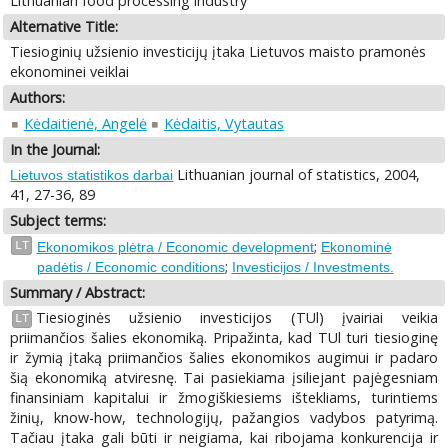
Lithuanian food processing industry
Alternative Title:
Tiesioginių užsienio investicijų įtaka Lietuvos maisto pramonės
ekonominei veiklai
Authors:
Kėdaitienė, Angelė
Kėdaitis, Vytautas
In the Journal:
Lithuanian journal of statistics, 2004,
Lietuvos statistikos darbai
41, 27-36, 89
Subject terms:
;
LT
Ekonomikos plėtra / Economic development
Ekonominė
;
padėtis / Economic conditions
Investicijos / Investments.
Summary / Abstract:
Tiesioginės užsienio investicijos (TUl) įvairiai veikia
LT
priimančios šalies ekonomiką. Pripažinta, kad TUl turi tiesioginę
ir žymią įtaką priimančios šalies ekonomikos augimui ir padaro
šią ekonomiką atviresnę. Tai pasiekiama įsiliejant pajėgesniam
finansiniam kapitalui ir žmogiškiesiems ištekliams, turintiems
žinių, know-how, technologijų, pažangios vadybos patyrimą.
Tačiau įtaka gali būti ir neigiama, kai ribojama konkurencija ir