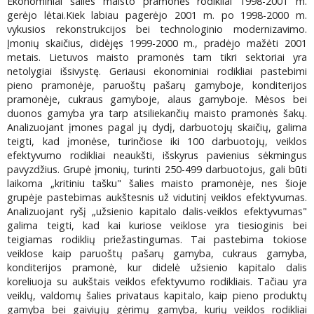
Ekonominiai šalies maisto pramonės rodikliai 1998-2001 m.
gerėjo lėtai.Kiek labiau pagerėjo 2001 m. po 1998-2000 m.
vykusios rekonstrukcijos bei technologinio modernizavimo.
Įmonių skaičius, didėjęs 1999-2000 m., pradėjo mažėti 2001
metais. Lietuvos maisto pramonės tam tikri sektoriai yra
netolygiai išsivystę. Geriausi ekonominiai rodikliai pastebimi
pieno pramonėje, paruoštų pašarų gamyboje, konditerijos
pramonėje, cukraus gamyboje, alaus gamyboje. Mėsos bei
duonos gamyba yra tarp atsiliekančių maisto pramonės šakų.
Analizuojant įmones pagal jų dydį, darbuotojų skaičių, galima
teigti, kad įmonėse, turinčiose iki 100 darbuotojų, veiklos
efektyvumo rodikliai neaukšti, išskyrus pavienius sėkmingus
pavyzdžius. Grupė įmonių, turinti 250-499 darbuotojus, gali būti
laikoma „kritiniu tašku" šalies maisto pramonėje, nes šioje
grupėje pastebimas aukštesnis už vidutinį veiklos efektyvumas.
Analizuojant ryšį „užsienio kapitalo dalis-veiklos efektyvumas"
galima teigti, kad kai kuriose veiklose yra tiesioginis bei
teigiamas rodiklių priežastingumas. Tai pastebima tokiose
veiklose kaip paruoštų pašarų gamyba, cukraus gamyba,
konditerijos pramonė, kur didelė užsienio kapitalo dalis
koreliuoja su aukštais veiklos efektyvumo rodikliais. Tačiau yra
veiklų, valdomų šalies privataus kapitalo, kaip pieno produktų
gamyba bei gaiviųjų gėrimų gamyba, kurių veiklos rodikliai