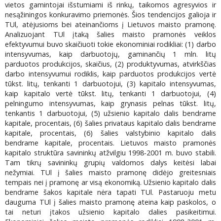
vietos gamintojai išstumiami iš rinkų, taikomos agresyvios ir
nesąžiningos konkuravimo priemonės. Šios tendencijos galioja ir
TUl, atėjusioms bei ateinančioms į Lietuvos maisto pramonę.
Analizuojant TUl įtaką šalies maisto pramonės veiklos
efektyvumui buvo skaičiuoti tokie ekonominiai rodikliai: (1) darbo
intensyvumas, kaip darbuotojų, gaminančių 1 mln. litų
parduotos produkcijos, skaičius, (2) produktyvumas, atvirkščias
darbo intensyvumui rodiklis, kaip parduotos produkcijos vertė
tūkst. litų, tenkanti 1 darbuotojui, (3) kapitalo intensyvumas,
kaip kapitalo vertė tūkst. litų, tenkanti 1 darbuotojui, (4)
pelningumo intensyvumas, kaip grynasis pelnas tūkst. litų,
tenkantis 1 darbuotojui, (5) užsienio kapitalo dalis bendrame
kapitale, procentais, (6) šalies privataus kapitalo dalis bendrame
kapitale, procentais, (6) šalies valstybinio kapitalo dalis
bendrame kapitale, procentais. Lietuvos maisto pramonės
kapitalo struktūra savininkų atžvilgiu 1998-2001 m. buvo stabili.
Tam tikrų savininkų grupių valdomos dalys keitėsi labai
nežymiai. TUl į šalies maisto pramonę didėjo greitesniais
tempais nei į pramonę ar visą ekonomiką. Užsienio kapitalo dalis
bendrame šakos kapitale nėra tapati TUl. Pastaruoju metu
dauguma TUl į šalies maisto pramonę ateina kaip paskolos, o
tai neturi įtakos užsienio kapitalo dalies pasikeitimui.