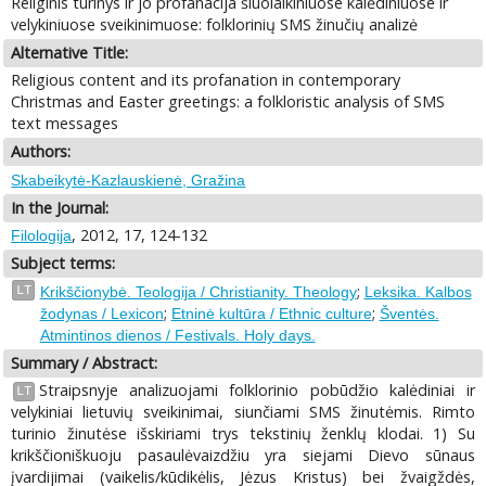
Religinis turinys ir jo profanacija šiuolaikiniuose kalėdiniuose ir
velykiniuose sveikinimuose: folklorinių SMS žinučių analizė
Alternative Title:
Religious content and its profanation in contemporary
Christmas and Easter greetings: a folkloristic analysis of SMS
text messages
Authors:
Skabeikytė-Kazlauskienė, Gražina
In the Journal:
, 2012, 17, 124-132
Filologija
Subject terms:
;
LT
Krikščionybė. Teologija / Christianity. Theology
Leksika. Kalbos
;
;
žodynas / Lexicon
Etninė kultūra / Ethnic culture
Šventės.
Atmintinos dienos / Festivals. Holy days.
Summary / Abstract:
Straipsnyje analizuojami folklorinio pobūdžio kalėdiniai ir
LT
velykiniai lietuvių sveikinimai, siunčiami SMS žinutėmis. Rimto
turinio žinutėse išskiriami trys tekstinių ženklų klodai. 1) Su
krikščioniškuoju pasaulėvaizdžiu yra siejami Dievo sūnaus
įvardijimai (vaikelis/kūdikėlis, Jėzus Kristus) bei žvaigždės,