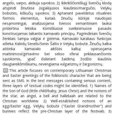
angelo, varpo, aleliuja sąvokos. 2) Ikikrikščioniškąjį švenčių klodą
atspindi žinutėse įsigalėjusios kiaušinio/margučio, Velykų
bobutės, kiškučių sąvokos. 3) Aptariant paveldėtus ritualinės
formos elementus, kuriais žinučių kūrėjai naudojasi
nesąmoningai, analizuojama šviesos semantiniam laukui
priskirtina leksika. Komiškuose sveikinimuose pasaulis
konstruojamas laikantis karnavalo principų. Pagrindiniais švenčių
ženklais tampa valgiai ir gėrimai. Karnavalo karaliaus funkcijas
atlieka Kalėdų Senelis/Senis Šaltis ir Velykų bobutė. Žinučių kalba
atitinka karnavalo aikštės kalbą: operuojama
maitinimosi/girtavimo bei sekso sferai priklausančiomis
sąvokomis, ypač išskiriant žaidimą žodžio kiaušinis
daugiareikšmiškumu, nevengiama vulgarizmų ir žargonizmų.
This article focuses on contemporary Lithuanian Christmas
EN
and Easter greetings of the folkloristic character that are being
sent as SMS. In the text messages containing serious content,
three layers of textual codes might be identified. 1) Names of
the Son of God (little child/baby, Jesus Christ) and the notions of
the star, an angel, a bell and halleluiah are related to the
Christian worldview. 2) Well-established notions of an
egg/Easter egg, Velykų bobutė ("Easter Grandmother") and
bunnies reflect the pre-Christian layer of the festivals. 3)