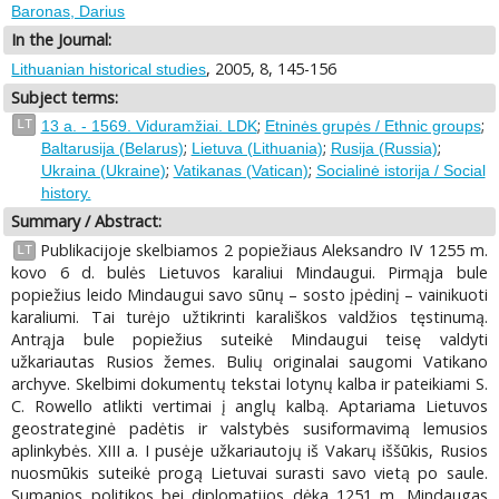
Baronas, Darius
In the Journal:
, 2005, 8, 145-156
Lithuanian historical studies
Subject terms:
;
;
LT
13 a. - 1569. Viduramžiai. LDK
Etninės grupės / Ethnic groups
;
;
;
Baltarusija (Belarus)
Lietuva (Lithuania)
Rusija (Russia)
;
;
Ukraina (Ukraine)
Vatikanas (Vatican)
Socialinė istorija / Social
history.
Summary / Abstract:
Publikacijoje skelbiamos 2 popiežiaus Aleksandro IV 1255 m.
LT
kovo 6 d. bulės Lietuvos karaliui Mindaugui. Pirmąja bule
popiežius leido Mindaugui savo sūnų – sosto įpėdinį – vainikuoti
karaliumi. Tai turėjo užtikrinti karališkos valdžios tęstinumą.
Antrąja bule popiežius suteikė Mindaugui teisę valdyti
užkariautas Rusios žemes. Bulių originalai saugomi Vatikano
archyve. Skelbimi dokumentų tekstai lotynų kalba ir pateikiami S.
C. Rowello atlikti vertimai į anglų kalbą. Aptariama Lietuvos
geostrateginė padėtis ir valstybės susiformavimą lemusios
aplinkybės. XIII a. I pusėje užkariautojų iš Vakarų iššūkis, Rusios
nuosmūkis suteikė progą Lietuvai surasti savo vietą po saule.
Sumanios politikos bei diplomatijos dėka 1251 m. Mindaugas