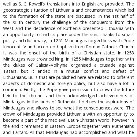
well as S. C. Rowell's translations into English are provided. The
geostrategic situation of Lithuania and circumstances which led
to the formation of the state are discussed. In the 1st half of
the XIIIth century the challenge of the conquerors from the
West and the decadence of Ruthenia presented Lithuania with
an opportunity to find its place under the sun. Thanks to smart
policy and diplomacy, in 1251 Mindaugas forged links with Pope
Innocent IV and accepted baptism from Roman Catholic Church.
It was the onset of the birth of a Christian state. In 1253
Mindaugas was crowned king. In 1255 Mindaugas together with
the dukes of Galicia–Volhynia organised a crusade against
Tatars, but it ended in a mutual conflict and defeat of
Lithuanians. Bulls that are published here are related to different
aspects of domestic and foreign policy, but also have a lot in
common. Firstly, the Pope gave permission to crown the future
heir to the throne, and then acknowledged achievements of
Mindaugas in the lands of Ruthenia. It defines the aspirations of
Mindaugas and allows to see what the consequences were. The
crown of Mindaugas provided Lithuania with an opportunity to
become a part of the medieval Latin-Christian world, however in
the end it remained in Eastern Europe together with Ruthenians
and Tartars. All that Mindaugas had accomplished and what he