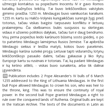
užmezgė kontaktus su popiežiumi Inocentu IV ir gavo Romos
katalikų bažnyčios krikštą. Tai buvo krikščioniškos valstybės
gimimo pradžia. 1253 m. Mindaugas buvo vainikuotas karaliumi.
1255 m. kartu su Haličo-Volynės kunigaikščiais surengė žygį prieš
totorius, tačiau viskas baigėsi tarpusavio konfliktu ir lietuvių
pralaimėjimu. Čia skelbiamos bulės susijusios su skirtingais
vidaus ir užsienio politikos dalykais, tačiau turi ir daug bendrumo.
Visų pirma popiežius leido karūnuoti būsimą sosto įpėdinį, o po
to patvirtino Mindaugo laimėjimus Rusios žemėse. Tai apibrėžia
Mindaugo siekius ir leidžia matyti, kokios buvo pasekmės.
Mindaugo karūna suteikė progą Lietuvai tapti viduramžių lotynų
krikščioniškojo pasaulio dalimi, tačiau galiausiai ji liko Rytų
Europoje kartu su rusėnais ir totoriais. Tai, ką padarė Mindaugas
ir ką ketino atlikti, - viskas buvo sunaikinta, arba tik dalinai
įgyvendinta.
Publication includes 2 Pope Alexander's IV bulls of 6 March
EN
1255 addressed to the King of Lithuania Mindaugas. In the first
bull Pope allowed Mindaugas to crown his son, who was heir to
the throne, king. This was to ensure the continuity of royal
power. In the second bull Pope granted Mindaugas a right to
rule over the conquered lands of Ruthenia. Original bulls are kept
in the Vatican Archive. The texts of the documents in Latin as