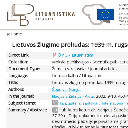
Home
Lietuvos žlugimo preliudas: 1939 m. rug
Direct Link:
©InC – Lituanistika
Collection:
Mokslo publikacijos / Scientific publicati
Document Type:
Žurnalų straipsniai / Journal articles
Language:
Lietuvių kalba / Lithuanian
Title:
Lietuvos žlugimo preliudas: 1939 m. ru
Authors:
Šepetys, Nerijus
In the Journal:
, 2002, 9-10, 453-
Naujasis Židinys - Aidai
Subject terms:
LT
Tarptautiniai santykiai / International r
Summary / Abstract:
Publikuoti keturi dr. Nerijaus Šepeč
LT
27-29 d. Trijų dokumentų tekstai paskelb
dešimtmečio pabaigoje privačiame grafo
užrašai. Publikuojamas kupiūruotas pir