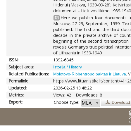
Hitleriui (Maskva, 1939-09-28); Ketvirta
dokumentai – Lietuvos likimo 1939-1940 m
Here we publish four documents tr
EN
Moscow, 27-29, September, 1939. Texts 
published. The first and the third doc
decade in the private archive of count
beginning of the second transcription
reveals Germany’s true political intent
of Lithuania in 1939-1940.
ISSN:
1392-6845
Subject area:
Istorija / History
Related Publications:
. 
Molotovo-Ribbentropo paktas ir Lietuva
Permalink:
https://www.lituanistika.lt/content/4112
Updated:
2026-02-25 13:48:22
Metrics:
Views: 42
Downloads: 8
Export:
Choose type:
Download