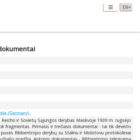
e dokumentai
etija (Germany).
ijos Reicho ir Sovietų Sąjungos derybas Maskvoje 1939 m. rugsėjo
k fragmentas. Pirmasis ir trečiasis dokumentai - tai tik devinto
pusės Ribbentropo derybų su Stalinu ir Molotovu protokoliniai
o užrašo pradžia. Antrasis dokumentas - Ribbentropo telegrama