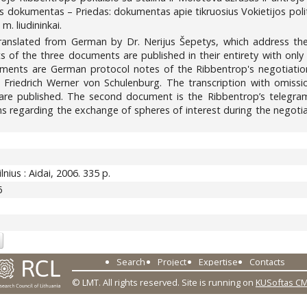
sis dokumentas – Priedas: dokumentas apie tikruosius Vokietijos poli
. liudininkai.
anslated from German by Dr. Nerijus Šepetys, which address th
of the three documents are published in their entirety with only
uments are German protocol notes of the Ribbentrop's negotiation
 Friedrich Werner von Schulenburg. The transcription with omissio
 are published. The second document is the Ribbentrop’s telegra
ions regarding the exchange of spheres of interest during the nego
Vilnius : Aidai, 2006. 335 p.
6
Search
Project
Expertise
Contacts
© LMT. All rights reserved.
Site is running on
KUSoftas C