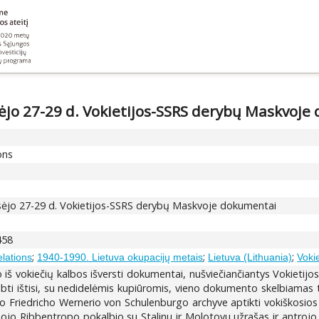
sėjo 27-29 d. Vokietijos-SSRS derybų Maskvoj
ons
gsėjo 27-29 d. Vokietijos-SSRS derybų Maskvoje dokumentai
458
;
;
;
elations
1940-1990. Lietuva okupacijų metais
Lietuva (Lithuania)
Voki
io iš vokiečių kalbos išversti dokumentai, nušviečiančiantys Vokiet
ti ištisi, su nedidelėmis kupiūromis, vieno dokumento skelbiamas ti
 Friedricho Wernerio von Schulenburgo archyve aptikti vokiškosios 
mojo Ribbentropo pokalbio su Stalinu ir Molotovu užrašas ir antroj