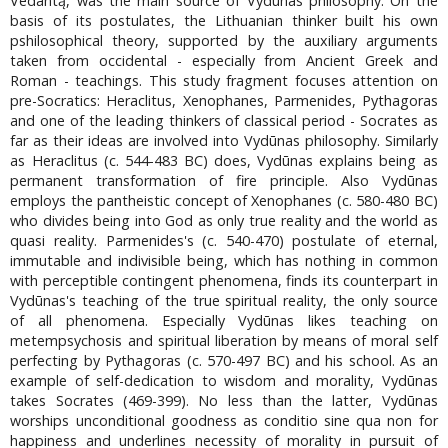
Vedantą, was the main source of Vydūnas philosophy. On the
basis of its postulates, the Lithuanian thinker built his own
pshilosophical theory, supported by the auxiliary arguments
taken from occidental - especially from Ancient Greek and
Roman - teachings. This study fragment focuses attention on
pre-Socratics: Heraclitus, Xenophanes, Parmenides, Pythagoras
and one of the leading thinkers of classical period - Socrates as
far as their ideas are involved into Vydūnas philosophy. Similarly
as Heraclitus (c. 544-483 BC) does, Vydūnas explains being as
permanent transformation of fire principle. Also Vydūnas
employs the pantheistic concept of Xenophanes (c. 580-480 BC)
who divides being into God as only true reality and the world as
quasi reality. Parmenides's (c. 540-470) postulate of eternal,
immutable and indivisible being, which has nothing in common
with perceptible contingent phenomena, finds its counterpart in
Vydūnas's teaching of the true spiritual reality, the only source
of all phenomena. Especially Vydūnas likes teaching on
metempsychosis and spiritual liberation by means of moral self
perfecting by Pythagoras (c. 570-497 BC) and his school. As an
example of self-dedication to wisdom and morality, Vydūnas
takes Socrates (469-399). No less than the latter, Vydūnas
worships unconditional goodness as conditio sine qua non for
happiness and underlines necessity of morality in pursuit of