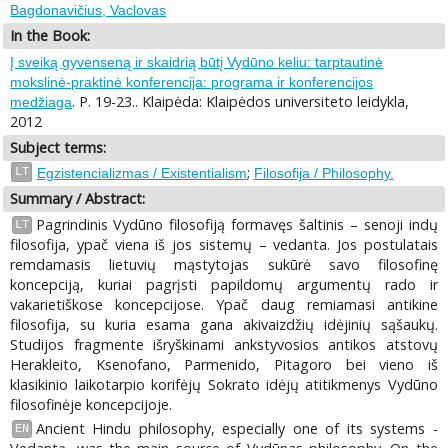
Bagdonavičius, Vaclovas
In the Book:
Į sveiką gyvenseną ir skaidrią būtį Vydūno keliu: tarptautinė
mokslinė-praktinė konferencija: programa ir konferencijos
. P. 19-23.. Klaipėda: Klaipėdos universiteto leidykla,
medžiaga
2012
Subject terms:
;
LT
Egzistencializmas / Existentialism
Filosofija / Philosophy.
Summary / Abstract:
Pagrindinis Vydūno filosofiją formavęs šaltinis – senoji indų
LT
filosofija, ypač viena iš jos sistemų – vedanta. Jos postulatais
remdamasis lietuvių mąstytojas sukūrė savo filosofinę
koncepciją, kuriai pagrįsti papildomų argumentų rado ir
vakarietiškose koncepcijose. Ypač daug remiamasi antikine
filosofija, su kuria esama gana akivaizdžių idėjinių sąšaukų.
Studijos fragmente išryškinami ankstyvosios antikos atstovų
Herakleito, Ksenofano, Parmenido, Pitagoro bei vieno iš
klasikinio laikotarpio korifėjų Sokrato idėjų atitikmenys Vydūno
filosofinėje koncepcijoje.
Ancient Hindu philosophy, especially one of its systems -
EN