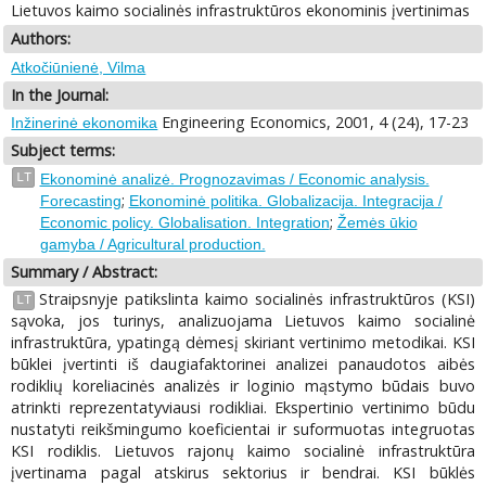
Lietuvos kaimo socialinės infrastruktūros ekonominis įvertinimas
Authors:
Atkočiūnienė, Vilma
In the Journal:
Engineering Economics, 2001, 4 (24), 17-23
Inžinerinė ekonomika
Subject terms:
LT
Ekonominė analizė. Prognozavimas / Economic analysis.
;
Forecasting
Ekonominė politika. Globalizacija. Integracija /
;
Economic policy. Globalisation. Integration
Žemės ūkio
gamyba / Agricultural production.
Summary / Abstract:
Straipsnyje patikslinta kaimo socialinės infrastruktūros (KSI)
LT
sąvoka, jos turinys, analizuojama Lietuvos kaimo socialinė
infrastruktūra, ypatingą dėmesį skiriant vertinimo metodikai. KSI
būklei įvertinti iš daugiafaktorinei analizei panaudotos aibės
rodiklių koreliacinės analizės ir loginio mąstymo būdais buvo
atrinkti reprezentatyviausi rodikliai. Ekspertinio vertinimo būdu
nustatyti reikšmingumo koeficientai ir suformuotas integruotas
KSI rodiklis. Lietuvos rajonų kaimo socialinė infrastruktūra
įvertinama pagal atskirus sektorius ir bendrai. KSI būklės