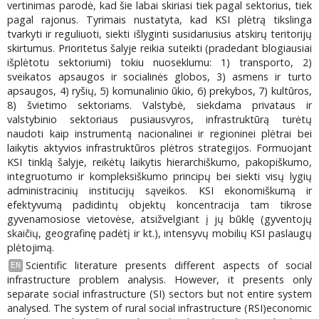
vertinimas parodė, kad šie labai skiriasi tiek pagal sektorius, tiek
pagal rajonus. Tyrimais nustatyta, kad KSI plėtrą tikslinga
tvarkyti ir reguliuoti, siekti išlyginti susidariusius atskirų teritorijų
skirtumus. Prioritetus šalyje reikia suteikti (pradedant blogiausiai
išplėtotu sektoriumi) tokiu nuoseklumu: 1) transporto, 2)
sveikatos apsaugos ir socialinės globos, 3) asmens ir turto
apsaugos, 4) ryšių, 5) komunalinio ūkio, 6) prekybos, 7) kultūros,
8) švietimo sektoriams. Valstybė, siekdama privataus ir
valstybinio sektoriaus pusiausvyros, infrastruktūrą turėtų
naudoti kaip instrumentą nacionalinei ir regioninei plėtrai bei
laikytis aktyvios infrastruktūros plėtros strategijos. Formuojant
KSI tinklą šalyje, reikėtų laikytis hierarchiškumo, pakopiškumo,
integruotumo ir kompleksiškumo principų bei siekti visų lygių
administracinių institucijų sąveikos. KSI ekonomiškumą ir
efektyvumą padidintų objektų koncentracija tam tikrose
gyvenamosiose vietovėse, atsižvelgiant į jų būklę (gyventojų
skaičių, geografinę padėtį ir kt.), intensyvų mobilių KSI paslaugų
plėtojimą.
Scientific literature presents different aspects of social
EN
infrastructure problem analysis. However, it presents only
separate social infrastructure (SI) sectors but not entire system
analysed. The system of rural social infrastructure (RSI)economic