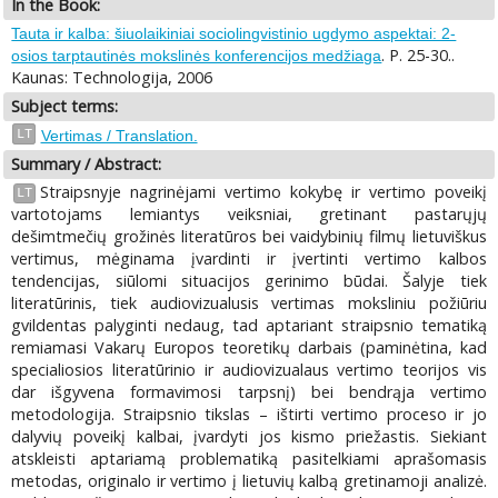
In the Book:
Tauta ir kalba: šiuolaikiniai sociolingvistinio ugdymo aspektai: 2-
. P. 25-30..
osios tarptautinės mokslinės konferencijos medžiaga
Kaunas: Technologija, 2006
Subject terms:
LT
Vertimas / Translation.
Summary / Abstract:
Straipsnyje nagrinėjami vertimo kokybę ir vertimo poveikį
LT
vartotojams lemiantys veiksniai, gretinant pastarųjų
dešimtmečių grožinės literatūros bei vaidybinių filmų lietuviškus
vertimus, mėginama įvardinti ir įvertinti vertimo kalbos
tendencijas, siūlomi situacijos gerinimo būdai. Šalyje tiek
literatūrinis, tiek audiovizualusis vertimas moksliniu požiūriu
gvildentas palyginti nedaug, tad aptariant straipsnio tematiką
remiamasi Vakarų Europos teoretikų darbais (paminėtina, kad
specialiosios literatūrinio ir audiovizualaus vertimo teorijos vis
dar išgyvena formavimosi tarpsnį) bei bendrąja vertimo
metodologija. Straipsnio tikslas – ištirti vertimo proceso ir jo
dalyvių poveikį kalbai, įvardyti jos kismo priežastis. Siekiant
atskleisti aptariamą problematiką pasitelkiami aprašomasis
metodas, originalo ir vertimo į lietuvių kalbą gretinamoji analizė.