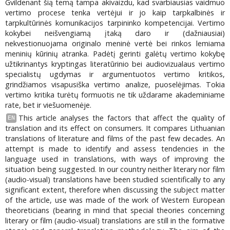
Gvildenant šią temą tampa akivaizdu, kad svarbiausias vaidmuo
vertimo procese tenka vertėjui ir jo kaip tarpkalbinės ir
tarpkultūrinės komunikacijos tarpininko kompetencijai. Vertimo
kokybei neišvengiamą įtaką daro ir (dažniausiai)
nekvestionuojama originalo meninė vertė bei rinkos lemiama
meninių kūrinių atranka. Padėtį gerinti galėtų vertimo kokybę
užtikrinantys kryptingas literatūrinio bei audiovizualaus vertimo
specialistų ugdymas ir argumentuotos vertimo kritikos,
grindžiamos visapusiška vertimo analize, puoselėjimas. Tokia
vertimo kritika turėtų formuotis ne tik uždarame akademiniame
rate, bet ir viešuomenėje.
This article analyses the factors that affect the quality of
EN
translation and its effect on consumers. It compares Lithuanian
translations of literature and films of the past few decades. An
attempt is made to identify and assess tendencies in the
language used in translations, with ways of improving the
situation being suggested. In our country neither literary nor film
(audio-visual) translations have been studied scientifically to any
significant extent, therefore when discussing the subject matter
of the article, use was made of the work of Western European
theoreticians (bearing in mind that special theories concerning
literary or film (audio-visual) translations are still in the formative