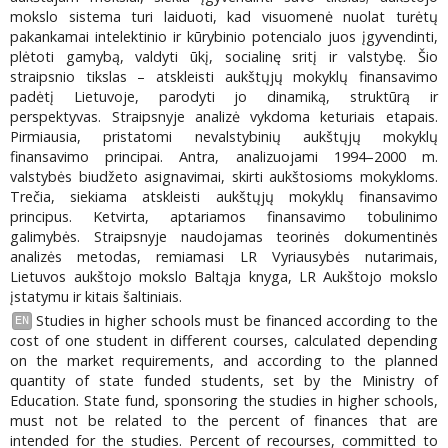
mokslo sistema turi laiduoti, kad visuomenė nuolat turėtų
pakankamai intelektinio ir kūrybinio potencialo juos įgyvendinti,
plėtoti gamybą, valdyti ūkį, socialinę sritį ir valstybę. Šio
straipsnio tikslas – atskleisti aukštųjų mokyklų finansavimo
padėtį Lietuvoje, parodyti jo dinamiką, struktūrą ir
perspektyvas. Straipsnyje analizė vykdoma keturiais etapais.
Pirmiausia, pristatomi nevalstybinių aukštųjų mokyklų
finansavimo principai. Antra, analizuojami 1994–2000 m.
valstybės biudžeto asignavimai, skirti aukštosioms mokykloms.
Trečia, siekiama atskleisti aukštųjų mokyklų finansavimo
principus. Ketvirta, aptariamos finansavimo tobulinimo
galimybės. Straipsnyje naudojamas teorinės dokumentinės
analizės metodas, remiamasi LR Vyriausybės nutarimais,
Lietuvos aukštojo mokslo Baltąja knyga, LR Aukštojo mokslo
įstatymu ir kitais šaltiniais.
Studies in higher schools must be financed according to the
EN
cost of one student in different courses, calculated depending
on the market requirements, and according to the planned
quantity of state funded students, set by the Ministry of
Education. State fund, sponsoring the studies in higher schools,
must not be related to the percent of finances that are
intended for the studies. Percent of recourses, committed to