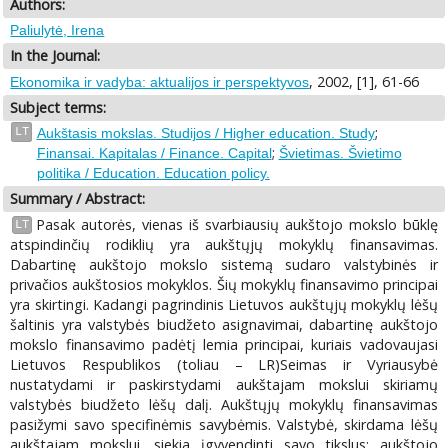
Authors:
Paliulytė, Irena
In the Journal:
, 2002, [1], 61-66
Ekonomika ir vadyba: aktualijos ir perspektyvos
Subject terms:
;
LT
Aukštasis mokslas. Studijos / Higher education. Study
;
Finansai. Kapitalas / Finance. Capital
Švietimas. Švietimo
politika / Education. Education policy.
Summary / Abstract:
Pasak autorės, vienas iš svarbiausių aukštojo mokslo būklę
LT
atspindinčių rodiklių yra aukštųjų mokyklų finansavimas.
Dabartinę aukštojo mokslo sistemą sudaro valstybinės ir
privačios aukštosios mokyklos. Šių mokyklų finansavimo principai
yra skirtingi. Kadangi pagrindinis Lietuvos aukštųjų mokyklų lėšų
šaltinis yra valstybės biudžeto asignavimai, dabartinę aukštojo
mokslo finansavimo padėtį lemia principai, kuriais vadovaujasi
Lietuvos Respublikos (toliau – LR)Seimas ir Vyriausybė
nustatydami ir paskirstydami aukštajam mokslui skiriamų
valstybės biudžeto lėšų dalį. Aukštųjų mokyklų finansavimas
pasižymi savo specifinėmis savybėmis. Valstybė, skirdama lėšų
aukštajam mokslui, siekia įgyvendinti savo tikslus; aukštojo