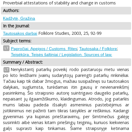
Proverbial attestations of stability and change in customs
Authors:
Kadžytė, Gražina
In the Journal:
Folklore Studies, 2003, 25, 92-99
Tautosakos darbai
Subject terms:
;
;
LT
Papročiai. Apeigos / Customs. Rites
Tautosaka / Folklore
Teisėkūra. Teisės šaltiniai / Legislation. Sources of law.
Summary / Abstract:
Nenykstantį patarlių poveikį rodo pastaruoju metu vienas
LT
po kito leidžiami įvairių sudarytojų parengti patarlių rinkinėliai.
Tačiau kaip tik dabar žmogus, mažiau susipažinęs su tautosakos
dalykais, suglumsta, turėdamas itin gausų ir nevienareikšmį
pasirinkimą. Šio straipsnio autorę suintrigavo daugelio patarlių,
nepaisant jų ilgaamžiškumo, klaidingumas. Atrodo, jog patarlės
mums labiau padeda išsakyti asmeninius pastebėjimus ar
įsitikinimus nei pažinti tam tikras taisykles ar reiškinius. Kadangi
gyvenimas yra kupinas prieštaravimų, per šimtmečius galėję
susirinkti aibė vienas kitam priešingų teiginių, kuriuos kiekvienas
galįs suprasti kaip tinkamas. Šiame straipsnyje ketinama