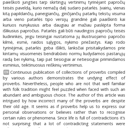
paieškoti jungties tarp skirtingų vertinimų tyrinėjant papročių
teisės paveldą, kurio nemažą dalį sudaro patarlės. Įvairių, vienas
kitą papildančių, paneigiančių, ginčijančių patarlių tekstų visuma
arba vieno patarlės tipo versijų grandinė gali paaiškinti kai
kuriuos nunykusius arba daugiau ar mažiau paslėpta forma
išlikusius papročius. Patarlės gali būti naudingos papročių teisės
liudininkės, jeigu teisingai nustatoma jų iliustruojamo papročio
kilmė, esmė, raidos sąlygos, nykimo priežastys. Kaip rodo
tyrinėjimai, patarlės geba išlikti, lanksčiai prisitaikydamos prie
kintamų visuomenės bendrabūvio normų liudydamos pastarųjų
raidą bei nykimą, taip pat tiesiogiai ar netiesiogiai primindamos
esminius, teiktinuosius reiškinių vertinimus.
Continuous publication of collections of proverbs compiled
EN
by various authors demonstrates the undying effect of
proverbs. Nevertheless, people who are not that well familiar
with folk tradition might feel puzzled when faced with such an
abundant and ambiguous choice. The author of this article was
intrigued by how incorrect many of the proverbs are despite
their old age. It seems as if proverbs help us to express our
personal observations or believes rather than to recognise
certain rules or phenomena. Since life is full of contradictions it’s
not surprising that a lot of contradicting statements were