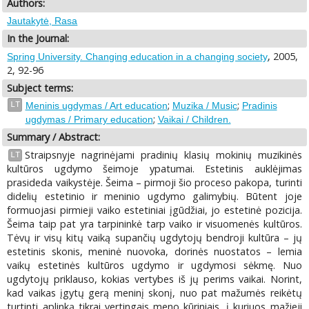
Authors:
Jautakytė, Rasa
In the Journal:
, 2005,
Spring University. Changing education in a changing society
2, 92-96
Subject terms:
;
;
LT
Meninis ugdymas / Art education
Muzika / Music
Pradinis
;
ugdymas / Primary education
Vaikai / Children.
Summary / Abstract:
Straipsnyje nagrinėjami pradinių klasių mokinių muzikinės
LT
kultūros ugdymo šeimoje ypatumai. Estetinis auklėjimas
prasideda vaikystėje. Šeima – pirmoji šio proceso pakopa, turinti
didelių estetinio ir meninio ugdymo galimybių. Būtent joje
formuojasi pirmieji vaiko estetiniai įgūdžiai, jo estetinė pozicija.
Šeima taip pat yra tarpininkė tarp vaiko ir visuomenės kultūros.
Tėvų ir visų kitų vaiką supančių ugdytojų bendroji kultūra – jų
estetinis skonis, meninė nuovoka, dorinės nuostatos – lemia
vaikų estetinės kultūros ugdymo ir ugdymosi sėkmę. Nuo
ugdytojų priklauso, kokias vertybes iš jų perims vaikai. Norint,
kad vaikas įgytų gerą meninį skonį, nuo pat mažumės reikėtų
turtinti aplinką tikrai vertingais meno kūriniais, į kuriuos mažieji