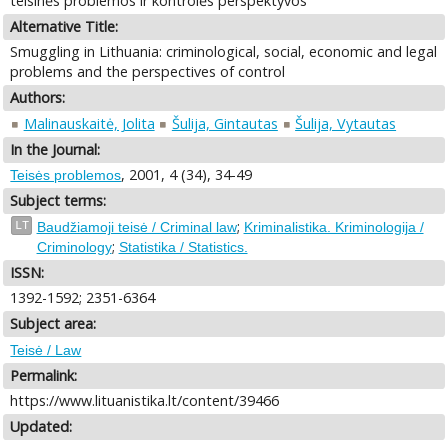
teisinės problemos ir kontrolės perspektyvos
Alternative Title:
Smuggling in Lithuania: criminological, social, economic and legal
problems and the perspectives of control
Authors:
Malinauskaitė, Jolita
Šulija, Gintautas
Šulija, Vytautas
In the Journal:
, 2001, 4 (34), 34-49
Teisės problemos
Subject terms:
;
LT
Baudžiamoji teisė / Criminal law
Kriminalistika. Kriminologija /
;
Criminology
Statistika / Statistics.
ISSN:
1392-1592; 2351-6364
Subject area:
Teisė / Law
Permalink:
https://www.lituanistika.lt/content/39466
Updated: