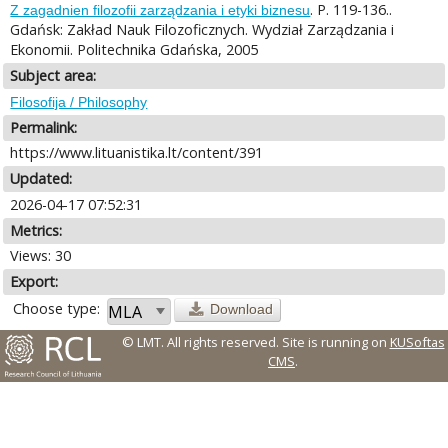
. P. 119-136..
Z zagadnien filozofii zarządzania i etyki biznesu
Gdańsk: Zakład Nauk Filozoficznych. Wydział Zarządzania i
Ekonomii. Politechnika Gdańska, 2005
Subject area:
Filosofija / Philosophy
Permalink:
https://www.lituanistika.lt/content/391
Updated:
2026-04-17 07:52:31
Metrics:
Views: 30
Export:
Choose type:
Download
© LMT. All rights reserved.
Site is running on
KUSoftas
CMS
.