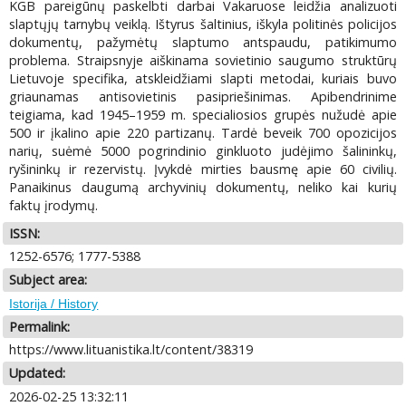
KGB pareigūnų paskelbti darbai Vakaruose leidžia analizuoti
slaptųjų tarnybų veiklą. Ištyrus šaltinius, iškyla politinės policijos
dokumentų, pažymėtų slaptumo antspaudu, patikimumo
problema. Straipsnyje aiškinama sovietinio saugumo struktūrų
Lietuvoje specifika, atskleidžiami slapti metodai, kuriais buvo
griaunamas antisovietinis pasipriešinimas. Apibendrinime
teigiama, kad 1945–1959 m. specialiosios grupės nužudė apie
500 ir įkalino apie 220 partizanų. Tardė beveik 700 opozicijos
narių, suėmė 5000 pogrindinio ginkluoto judėjimo šalininkų,
ryšininkų ir rezervistų. Įvykdė mirties bausmę apie 60 civilių.
Panaikinus daugumą archyvinių dokumentų, neliko kai kurių
faktų įrodymų.
ISSN:
1252-6576; 1777-5388
Subject area:
Istorija / History
Permalink:
https://www.lituanistika.lt/content/38319
Updated:
2026-02-25 13:32:11