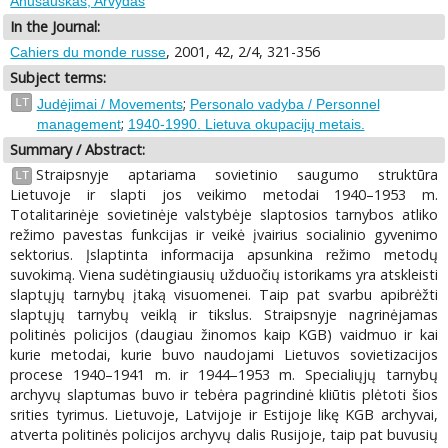
Anušauskas, Arvydas
In the Journal:
, 2001, 42, 2/4, 321-356
Cahiers du monde russe
Subject terms:
;
LT
Judėjimai / Movements
Personalo vadyba / Personnel
;
management
1940-1990. Lietuva okupacijų metais.
Summary / Abstract:
Straipsnyje aptariama sovietinio saugumo struktūra
LT
Lietuvoje ir slapti jos veikimo metodai 1940–1953 m.
Totalitarinėje sovietinėje valstybėje slaptosios tarnybos atliko
režimo pavestas funkcijas ir veikė įvairius socialinio gyvenimo
sektorius. Įslaptinta informacija apsunkina režimo metodų
suvokimą. Viena sudėtingiausių užduočių istorikams yra atskleisti
slaptųjų tarnybų įtaką visuomenei. Taip pat svarbu apibrėžti
slaptųjų tarnybų veiklą ir tikslus. Straipsnyje nagrinėjamas
politinės policijos (daugiau žinomos kaip KGB) vaidmuo ir kai
kurie metodai, kurie buvo naudojami Lietuvos sovietizacijos
procese 1940–1941 m. ir 1944–1953 m. Specialiųjų tarnybų
archyvų slaptumas buvo ir tebėra pagrindinė kliūtis plėtoti šios
srities tyrimus. Lietuvoje, Latvijoje ir Estijoje likę KGB archyvai,
atverta politinės policijos archyvų dalis Rusijoje, taip pat buvusių