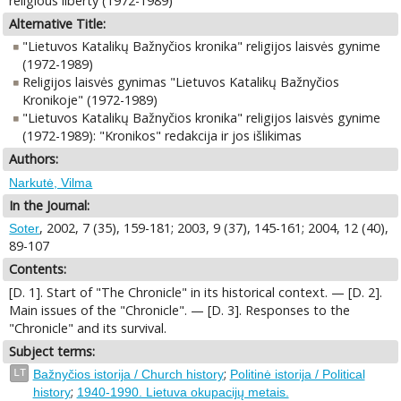
religious liberty (1972-1989)
Alternative Title:
"Lietuvos Katalikų Bažnyčios kronika" religijos laisvės gynime
(1972-1989)
Religijos laisvės gynimas "Lietuvos Katalikų Bažnyčios
Kronikoje" (1972-1989)
"Lietuvos Katalikų Bažnyčios kronika" religijos laisvės gynime
(1972-1989): "Kronikos" redakcija ir jos išlikimas
Authors:
Narkutė, Vilma
In the Journal:
, 2002, 7 (35), 159-181; 2003, 9 (37), 145-161; 2004, 12 (40),
Soter
89-107
Contents:
[D. 1]. Start of "The Chronicle" in its historical context. — [D. 2].
Main issues of the "Chronicle". — [D. 3]. Responses to the
"Chronicle" and its survival.
Subject terms:
;
LT
Bažnyčios istorija / Church history
Politinė istorija / Political
;
history
1940-1990. Lietuva okupacijų metais.