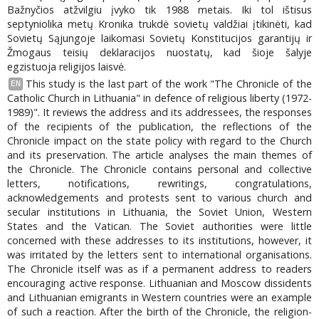
Bažnyčios atžvilgiu įvyko tik 1988 metais. Iki tol ištisus
septyniolika metų Kronika trukdė sovietų valdžiai įtikinėti, kad
Sovietų Sąjungoje laikomasi Sovietų Konstitucijos garantijų ir
Žmogaus teisių deklaracijos nuostatų, kad šioje šalyje
egzistuoja religijos laisvė.
This study is the last part of the work "The Chronicle of the
EN
Catholic Church in Lithuania" in defence of religious liberty (1972-
1989)". It reviews the address and its addressees, the responses
of the recipients of the publication, the reflections of the
Chronicle impact on the state policy with regard to the Church
and its preservation. The article analyses the main themes of
the Chronicle. The Chronicle contains personal and collective
letters, notifications, rewritings, congratulations,
acknowledgements and protests sent to various church and
secular institutions in Lithuania, the Soviet Union, Western
States and the Vatican. The Soviet authorities were little
concerned with these addresses to its institutions, however, it
was irritated by the letters sent to international organisations.
The Chronicle itself was as if a permanent address to readers
encouraging active response. Lithuanian and Moscow dissidents
and Lithuanian emigrants in Western countries were an example
of such a reaction. After the birth of the Chronicle, the religion-