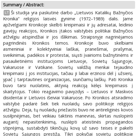
Summary / Abstract:
Ši studija yra paskutinė darbo „Lietuvos Katalikų Bažnyčios
LT
Kronika“ religijos laisvės gynime (1972–1989) dalis. Jame
apžvelgiami Kronikoje skelbti kreipimaisi ir jų adresatai, leidinio
gavėjų reakcijos, Kronikos įtakos valstybės politikai Bažnyčios
atžvilgiu atspindžiai ir jos išlikimas. Straipsnyje nagrinėjamos
pagrindinės Kronikos temos. Kronikoje buvo skelbiami
asmeniniai ir kolektyviniai laiškai, pranešimai, prašymai,
sveikinimai, padėkos ir protestai, siųsti įvairioms bažnytinėms ir
pasaulietinėms institucijoms Lietuvoje, Sovietų Sąjungoje,
Vakaruose ir Vatikane. Sovietų valdžią menkai tejaudino
kreipimaisi į jos institucijas, tačiau ji labai erzinosi dėl į užsienį,
ypač į tarptautines organizacijas, siunčiamų laiškų. Pati Kronika
buvo tarsi nuolatinis, aktyvią reakciją kėlęs kreipimasis į
skaitytojus. Tokio reagavimo pavyzdys – Lietuvos ir Maskvos
disidentai ir Lietuvos išeiviai Vakaruose. Po Kronikos atsiradimo
valstybė padarė šiek tiek nuolaidų savo politikoje religijos
atžvilgiu. Deja, tų nuolaidų priežastis buvo ne antireliginės kovos
susilpnėjimas, bet veikiau taktinis manevras, skirtas nuslopinti
augantį nepasitenkinimą, nuslėpti ateistinės propagandos
stiprėjimą, sustabdyti tikinčiųjų kovą už savo teises ir pakelti
Sovietų Sąjungos prestižą. Tikri pokyčiai sovietų politikoje