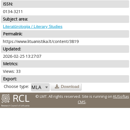
ISSN:
0134-3211
Subject area:
Literatūrologija / Literary Studies
Permalink:
https://www.lituanistika.lt/content/3819
Updated:
2026-02-25 13:27:07
Metrics:
Views: 33
Export:
Choose type:
Download
© LMT. All rights reserved.
Site is running on
KUSoftas
CMS
.