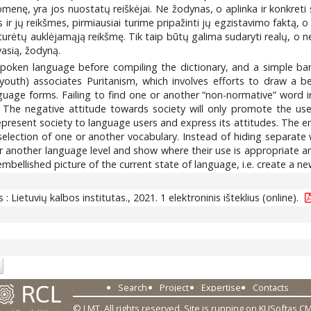
omenę, yra jos nuostatų reiškėjai. Ne žodynas, o aplinka ir konkreti 
 ir jų reikšmes, pirmiausiai turime pripažinti jų egzistavimo faktą, o
r turėtų auklėjamąją reikšmę. Tik taip būtų galima sudaryti realų, o 
vasią, žodyną.
ken language before compiling the dictionary, and a simple ban 
y youth) associates Puritanism, which involves efforts to draw a b
uage forms. Failing to find one or another “non-normative” word in a
 The negative attitude towards society will only promote the use of
present society to language users and express its attitudes. The en
selection of one or another vocabulary. Instead of hiding separate 
r another language level and show where their use is appropriate and
mbellished picture of the current state of language, i.e. create a new
us : Lietuvių kalbos institutas., 2021. 1 elektroninis išteklius (online).
Search
Project
Expertise
Contacts
© LMT. All rights reserved.
Site is running on
KUSoftas C