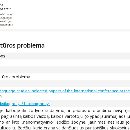
atūros problema
ons
latūros problema
anguage studies: selected papers of the international conference at th
5
ksikografija / Lexicography.
je kalboje iki žodyno sudarymo, ir paprastu draudimu neišpręsi
agražintą kalbos vaizdą, kalbos vartotojui (o ypač jaunimui) aosijuo
o ar kito „nenormatyvinio“ žodžio žodyne, jaunimas nesiliaus jo 
liuos tų žodžių, kurie erzina valdančiuosius puritoniškus sluoksniu