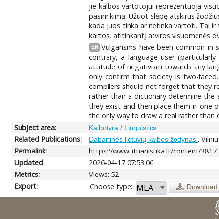
jie kalbos vartotojui reprezentuoja visu
pasirinkimą. Užuot slėpę atskirus žodžius
kada juos tinka ar netinka vartoti. Tai i
kartos, atitinkantį atviros visuomenės d
Vulgarisms have been common in spo
EN
contrary, a language user (particularl
attitude of negativism towards any lang
only confirm that society is two-faced.
compilers should not forget that they re
rather than a dictionary determine the 
they exist and then place them in one o
the only way to draw a real rather than e
Subject area:
Kalbotyra / Linguistics
Related Publications:
. Vilni
Dabartinės lietuvių kalbos žodynas.
Permalink:
https://www.lituanistika.lt/content/3817
Updated:
2026-04-17 07:53:06
Metrics:
Views: 52
Export:
Choose type:
Download