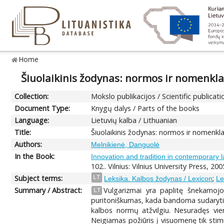
Home
Šiuolaikinis žodynas: normos ir nomenkl
Collection:
Mokslo publikacijos / Scientific publicati
Document Type:
Knygų dalys / Parts of the books
Language:
Lietuvių kalba / Lithuanian
Title:
Šiuolaikinis žodynas: normos ir nomenk
Authors:
Melnikienė, Danguolė
In the Book:
Innovation and tradition in contemporary l
102.. Vilnius: Vilnius University Press, 200
Subject terms:
;
LT
Leksika. Kalbos žodynas / Lexicon
Le
Summary / Abstract:
Vulgarizmai yra paplitę šnekamojo
LT
puritoniškumas, kada bandoma sudaryti p
kalbos normų atžvilgiu. Nesuradęs vien
Neigiamas požiūris į visuomenę tik stimu