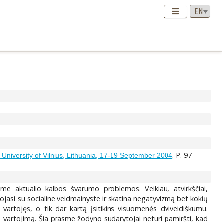
. P. 97-
e University of Vilnius, Lithuania, 17-19 September 2004
me aktualio kalbos švarumo problemos. Veikiau, atvirkščiai,
jasi su socialine veidmainyste ir skatina negatyvizmą bet kokių
vartojęs, o tik dar kartą įsitikins visuomenės dviveidiškumu.
s, vartojimą. Šia prasme žodyno sudarytojai neturi pamiršti, kad