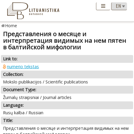
Home
Представления о месяце и
интерпретация видимых на нем пятен
в балтийской мифологии
Link to:
numerio tekstas
Collection:
Mokslo publikacijos / Scientific publications
Document Type:
Žurnalų straipsniai / Journal articles
Language:
Rusų kalba / Russian
Title:
Представления о месяце и интерпретация видимых на нем