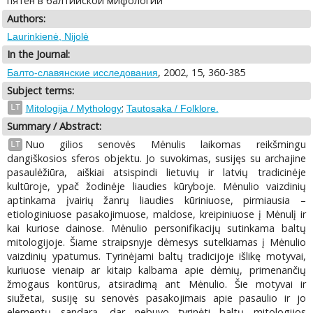
пятен в балтийской мифологии
Authors:
Laurinkienė, Nijolė
In the Journal:
, 2002, 15, 360-385
Балто-славянские исследования
Subject terms:
;
LT
Mitologija / Mythology
Tautosaka / Folklore.
Summary / Abstract:
Nuo gilios senovės Mėnulis laikomas reikšmingu
LT
dangiškosios sferos objektu. Jo suvokimas, susijęs su archajine
pasaulėžiūra, aiškiai atsispindi lietuvių ir latvių tradicinėje
kultūroje, ypač žodinėje liaudies kūryboje. Mėnulio vaizdinių
aptinkama įvairių žanrų liaudies kūriniuose, pirmiausia –
etiologiniuose pasakojimuose, maldose, kreipiniuose į Mėnulį ir
kai kuriose dainose. Mėnulio personifikacijų sutinkama baltų
mitologijoje. Šiame straipsnyje dėmesys sutelkiamas į Mėnulio
vaizdinių ypatumus. Tyrinėjami baltų tradicijoje išlikę motyvai,
kuriuose vienaip ar kitaip kalbama apie dėmių, primenančių
žmogaus kontūrus, atsiradimą ant Mėnulio. Šie motyvai ir
siužetai, susiję su senovės pasakojimais apie pasaulio ir jo
elementų sandarą, dar nebuvo tyrinėti baltų mitologijos