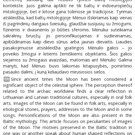
kontekste. Juos galima aptikti ne tik baltų ir indoeuropiečių
mitologijoje, bet ir kitose gana tolimose jai tradicijose. Tyrimas
atskleidžia, kad baltų mitologijoje Mėnuo išskiriamas kaip vienas
iš pagrindinių dangaus šviesulių, glaudžiai susijusių su žmogumi,
fizinėmis ir dvasinėmis jo būties sferomis. Mėnuliui suteikiama
sakralinių bruožų: jis personifikuojamas ir sudievinamas,
apibūdinamas kaip dievo sūnus arba jaunas dievaitis. Liaudies
pasakojimuose atsiskleidžia ypatingos Mėnulio galios – jo
poveikis žmogui ir kitiems žemiškiems objektams. Šios galios
siejamos su žmogaus avaizdais, matomais ant Mėnulio. Galima
manyti, kad Mėnuo buvo laikomas kitapusybės, pomirtinio
pasaulio dalimi, į kurią keliaudavo mirusiosios sielos.
Since ancient times the Moon has been considered a
EN
significant object of the celestial sphere. The perception thereof
related to the archaic worldview finds a clear reflection in
Lithuanian and Latvian traditional cultures, especially in oral folk
arts. Images of the Moon can be found in folk arts, especially in
etiological stories, prayers, addresses to the Moon and in some
songs. Personifications of the Moon are also present in the
Baltic mythology. This article focuses on peculiarities of images
of the Moon. The motives preserved in the Baltic tradition in
one way or another speak about human shaped reflections on