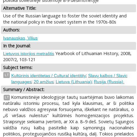
politika sovietinėje sistemoje 8-9 dešimtmetyje
Alternative Title:
Use of the Russian language to foster the soviet identity and
the national policy in the soviet system in the 1970s-80s
Authors:
Ivanauskas, Vilius
In the Journal:
Yearbook of Lithuanian History, 2008,
Lietuvos istorijos metraštis
2007/2, 103-121
Subject terms:
;
LT
Kultūrinis identitetas / Cultural identitity
Slavų kalbos / Slavic
;
;
;
languages
20 amžius
Lietuva (Lithuania)
Rusija (Russia).
Summary / Abstract:
Komunistinėje ideologijoje tautų suartėjimas buvo laikomas
LT
natūraliu istoriniu procesu, tad kyla klausimas, ar ši politika
nebuvo valdžios agresyviai forsuojama, iškeliant ne natūralius, o
„iš viršaus nuleistus“ kultūrinės homogenizacijos projektus.
Straipsnyje siekiama įvertinti, ar XX a. 8–9 deš. Sovietų Sąjungos
valdžia rusų kalbą pasitelkė kaip sąmoningą nacionalinės
politikos, proteguojančios rusišką kultūrą, dalį. Tokios prielaidos