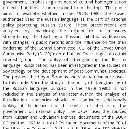
government, emphasising not natural cultural homogenization
projects but those “commissioned from the top”. The paper
aims to evaluate whether in the 1970s–1980s the Soviet
authorities used the Russian language as the part of national
policy protecting Russian culture. These preconditions are
analysed by examining the relationship of measures
strengthening the teaching of Russian, initiated by Moscow,
with changes in public rhetoric and the influence on the then
leadership of the Central Committee (CC) of the Soviet Union
Communist Party (SUCP) exerted at the “backstage” of certain
interest groups. The policy of strengthening the Russian
language, Russification, has been investigated in the studies of
Sovietology or the development of post-Communist societies.
The positions held by A. Štromas and V. Aspaturian are closest
to this study. Since the study of the policy of strengthening of
the Russian language pursued in the 1970s–1980s is not
included in the analysis of the latter author, the analysis of
Russification tendencies should be continued, additionally
looking at the influence of the conflict of interests of the
government on national policy. The paper uses the sources
from Russian and Lithuanian archives: documents of the SUCP
CC and the USSR Ministry of Education, documents of the CC of
the Lithuanian Communist Party and the Lithuanian SSR Ministry