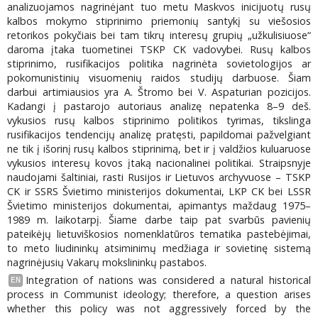
analizuojamos nagrinėjant tuo metu Maskvos inicijuotų rusų
kalbos mokymo stiprinimo priemonių santykį su viešosios
retorikos pokyčiais bei tam tikrų interesų grupių „užkulisiuose“
daroma įtaka tuometinei TSKP CK vadovybei. Rusų kalbos
stiprinimo, rusifikacijos politika nagrinėta sovietologijos ar
pokomunistinių visuomenių raidos studijų darbuose. Šiam
darbui artimiausios yra A. Štromo bei V. Aspaturian pozicijos.
Kadangi į pastarojo autoriaus analizę nepatenka 8–9 deš.
vykusios rusų kalbos stiprinimo politikos tyrimas, tikslinga
rusifikacijos tendencijų analizę pratęsti, papildomai pažvelgiant
ne tik į išorinį rusų kalbos stiprinimą, bet ir į valdžios kuluaruose
vykusios interesų kovos įtaką nacionalinei politikai. Straipsnyje
naudojami šaltiniai, rasti Rusijos ir Lietuvos archyvuose – TSKP
CK ir SSRS Švietimo ministerijos dokumentai, LKP CK bei LSSR
Švietimo ministerijos dokumentai, apimantys maždaug 1975–
1989 m. laikotarpį. Šiame darbe taip pat svarbūs pavienių
pateikėjų lietuviškosios nomenklatūros tematika pastebėjimai,
to meto liudininkų atsiminimų medžiaga ir sovietinę sistemą
nagrinėjusių Vakarų mokslininkų pastabos.
Integration of nations was considered a natural historical
EN
process in Communist ideology; therefore, a question arises
whether this policy was not aggressively forced by the