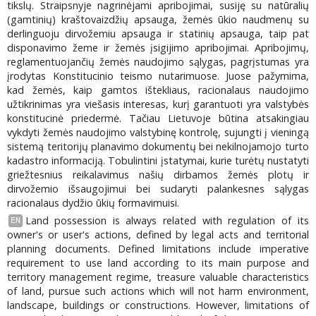
tikslų. Straipsnyje nagrinėjami apribojimai, susiję su natūralių
(gamtinių) kraštovaizdžių apsauga, žemės ūkio naudmenų su
derlinguoju dirvožemiu apsauga ir statinių apsauga, taip pat
disponavimo žeme ir žemės įsigijimo apribojimai. Apribojimų,
reglamentuojančių žemės naudojimo sąlygas, pagrįstumas yra
įrodytas Konstitucinio teismo nutarimuose. Juose pažymima,
kad žemės, kaip gamtos ištekliaus, racionalaus naudojimo
užtikrinimas yra viešasis interesas, kurį garantuoti yra valstybės
konstitucinė priedermė. Tačiau Lietuvoje būtina atsakingiau
vykdyti žemės naudojimo valstybinę kontrolę, sujungti į vieningą
sistemą teritorijų planavimo dokumentų bei nekilnojamojo turto
kadastro informaciją. Tobulintini įstatymai, kurie turėtų nustatyti
griežtesnius reikalavimus našių dirbamos žemės plotų ir
dirvožemio išsaugojimui bei sudaryti palankesnes sąlygas
racionalaus dydžio ūkių formavimuisi.
Land possession is always related with regulation of its
EN
owner's or user's actions, defined by legal acts and territorial
planning documents. Defined limitations include imperative
requirement to use land according to its main purpose and
territory management regime, treasure valuable characteristics
of land, pursue such actions which will not harm environment,
landscape, buildings or constructions. However, limitations of