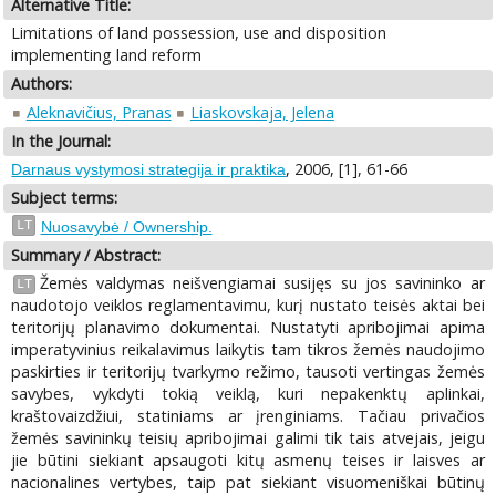
Alternative Title:
Limitations of land possession, use and disposition
implementing land reform
Authors:
Aleknavičius, Pranas
Liaskovskaja, Jelena
In the Journal:
, 2006, [1], 61-66
Darnaus vystymosi strategija ir praktika
Subject terms:
LT
Nuosavybė / Ownership.
Summary / Abstract:
Žemės valdymas neišvengiamai susijęs su jos savininko ar
LT
naudotojo veiklos reglamentavimu, kurį nustato teisės aktai bei
teritorijų planavimo dokumentai. Nustatyti apribojimai apima
imperatyvinius reikalavimus laikytis tam tikros žemės naudojimo
paskirties ir teritorijų tvarkymo režimo, tausoti vertingas žemės
savybes, vykdyti tokią veiklą, kuri nepakenktų aplinkai,
kraštovaizdžiui, statiniams ar įrenginiams. Tačiau privačios
žemės savininkų teisių apribojimai galimi tik tais atvejais, jeigu
jie būtini siekiant apsaugoti kitų asmenų teises ir laisves ar
nacionalines vertybes, taip pat siekiant visuomeniškai būtinų