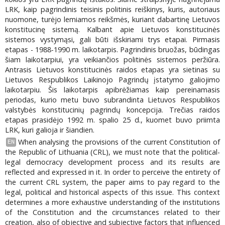
LRK, kaip pagrindinis teisinis politinis reiškinys, kuris, autoriaus
nuomone, turėjo lemiamos reikšmės, kuriant dabartinę Lietuvos
konstitucinę sistemą. Kalbant apie Lietuvos konstitucinės
sistemos vystymąsi, gali būti išskiriami trys etapai. Pirmasis
etapas - 1988-1990 m. laikotarpis. Pagrindinis bruožas, būdingas
šiam laikotarpiui, yra veikiančios politinės sistemos peržiūra.
Antrasis Lietuvos konstitucinės raidos etapas yra sietinas su
Lietuvos Respublikos Laikinojo Pagrindų įstatymo galiojimo
laikotarpiu. Šis laikotarpis apibrėžiamas kaip pereinamasis
periodas, kurio metu buvo subrandinta Lietuvos Respublikos
valstybės konstitucinių pagrindų koncepcija. Trečias raidos
etapas prasidėjo 1992 m. spalio 25 d., kuomet buvo priimta
LRK, kuri galioja ir šiandien.
When analysing the provisions of the current Constitution of
EN
the Republic of Lithuania (CRL), we must note that the political-
legal democracy development process and its results are
reflected and expressed in it. In order to perceive the entirety of
the current CRL system, the paper aims to pay regard to the
legal, political and historical aspects of this issue. This context
determines a more exhaustive understanding of the institutions
of the Constitution and the circumstances related to their
creation, also of objective and subjective factors that influenced