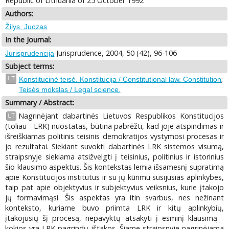
Republic of Lithuania of 25 October 1992
Authors:
Žilys, Juozas
In the Journal:
Jurisprudence, 2004, 50 (42), 96-106
Jurisprudencija
Subject terms:
;
LT
Konstitucinė teisė. Konstitucija / Constitutional law. Constitution
Teisės mokslas / Legal science.
Summary / Abstract:
Nagrinėjant dabartinės Lietuvos Respublikos Konstitucijos
LT
(toliau - LRK) nuostatas, būtina pabrėžti, kad joje atspindimas ir
išreiškiamas politinis teisinis demokratijos vystymosi procesas ir
jo rezultatai. Siekiant suvokti dabartinės LRK sistemos visumą,
straipsnyje siekiama atsižvelgti į teisinius, politinius ir istorinius
šio klausimo aspektus. Šis kontekstas lemia išsamesnį supratimą
apie Konstitucijos institutus ir su jų kūrimu susijusias aplinkybes,
taip pat apie objektyvius ir subjektyvius veiksnius, kurie įtakojo
jų formavimąsi. Šis aspektas yra itin svarbus, nes nežinant
konteksto, kuriame buvo priimta LRK ir kitų aplinkybių,
įtakojusių šį procesą, nepavyktų atsakyti į esminį klausimą -
kokios yra LRK pagrindų ištakos. Šiame straipsnyje nagrinėjama