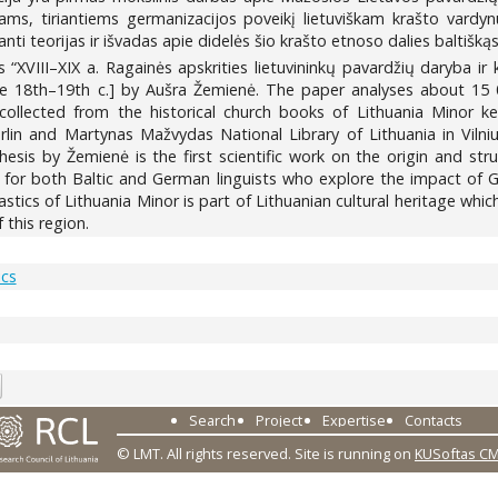
ams, tiriantiems germanizacijos poveikį lietuviškam krašto vardyn
anti teorijas ir išvadas apie didelės šio krašto etnoso dalies baltiškąs
 “XVIII–XIX a. Ragainės apskrities lietuvininkų pavardžių daryba i
the 18th–19th c.] by Aušra Žemienė. The paper analyses about 15
ollected from the historical church books of Lithuania Minor ke
erlin and Martynas Mažvydas National Library of Lithuania in Viln
thesis by Žemienė is the first scientific work on the origin and st
ce for both Baltic and German linguists who explore the impact of G
stics of Lithuania Minor is part of Lithuanian cultural heritage whi
 this region.
ics
7
Search
Project
Expertise
Contacts
© LMT. All rights reserved.
Site is running on
KUSoftas C