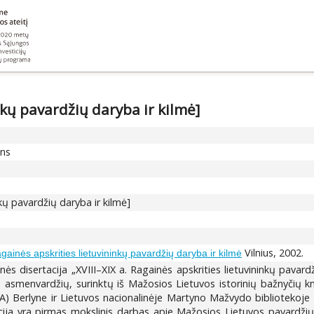
inkų pavardžių daryba ir kilmė]
ons
nkų pavardžių daryba ir kilmė]
Vilnius, 2002.
gainės apskrities lietuvininkų pavardžių daryba ir kilmė
s disertacija „XVIII–XIX a. Ragainės apskrities lietuvininkų pavardž
asmenvardžių, surinktų iš Mažosios Lietuvos istorinių bažnyčių kn
A) Berlyne ir Lietuvos nacionalinėje Martyno Mažvydo bibliotekoje V
ja yra pirmas mokslinis darbas apie Mažosios Lietuvos pavardžių ki