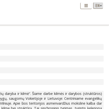
ių daryba ir kilmė“. Šiame darbe kilmės ir darybos (struktūros)
ygų, saugomų Vokietijoje ir Lietuvoje: Centriniame evangelikų
ilniuje. Apie šios teritorijos asmenvardžius moksline kalba dar
lmę bei struktūrą. Tai sinchroninis tyrimas, turintis keleriopą