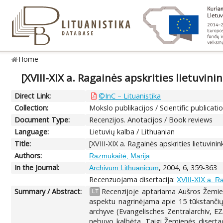
Home
[XVIII-XIX a. Ragainės apskrities lietuvin
Direct Link:
©InC – Lituanistika
Collection:
Mokslo publikacijos / Scientific publicati
Document Type:
Recenzijos. Anotacijos / Book reviews
Language:
Lietuvių kalba / Lithuanian
Title:
[XVIII-XIX a. Ragainės apskrities lietuvini
Authors:
Razmukaitė, Marija
In the Journal:
, 2004, 6, 359-363
Archivum Lithuanicum
Recenzuojama disertacija:
XVIII-XIX a. Ra
Summary / Abstract:
Recenzijoje aptariama Aušros Žemienė
LT
aspektu nagrinėjama apie 15 tūkstančių 
archyve (Evangelisches Zentralarchiv, EZ
nebuvo kalbėta. Taigi Žemienės disertaci