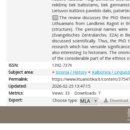
reikšmę tiek baltistams, tiek germanist
Lietuvos kultūros paveldo dalis, patvirtin
The review discusses the PhD thesis
EN
Lithuanians from Landkreis Ragnit in 
(structure). The personal names were c
(Evangelisches Zentralarchiv, EZA) in B
discussed scientifically. Thus, the PhD 
research which has versatile significan
also interesting to historians. The onoma
of the considerable part of the ethnos of
ISSN:
1392-737X
Subject area:
Istorija / History
Kalbotyra / Linguist
Permalink:
https://www.lituanistika.lt/content/3754
Updated:
2026-02-25 13:47:15
Metrics:
Views: 33
Downloads: 7
Export:
Choose type:
Download