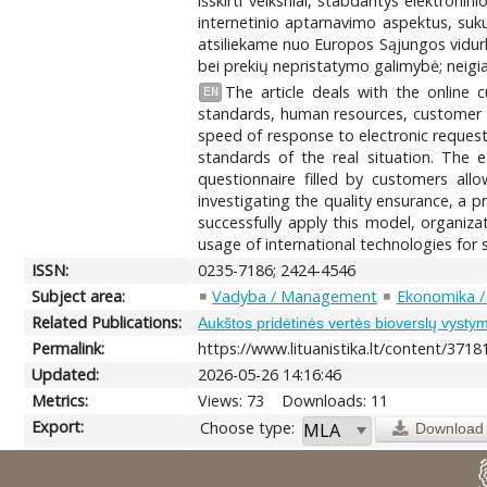
išskirti veiksniai, stabdantys elektronin
internetinio aptarnavimo aspektus, suku
atsiliekame nuo Europos Sąjungos vidur
bei prekių nepristatymo galimybė; neigia
The article deals with the online 
EN
standards, human resources, customer r
speed of response to electronic requests
standards of the real situation. The 
questionnaire filled by customers all
investigating the quality ensurance, a
successfully apply this model, organiz
usage of international technologies for 
ISSN:
0235-7186; 2424-4546
Subject area:
Vadyba / Management
Ekonomika /
Related Publications:
Aukštos pridėtinės vertės bioverslų vysty
Permalink:
https://www.lituanistika.lt/content/3718
Updated:
2026-05-26 14:16:46
Metrics:
Views: 73
Downloads: 11
Export:
Choose type:
Download