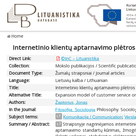
Home
Internetinio klientų aptarnavimo plėtros
Direct Link:
©InC – Lituanistika
Collection:
Mokslo publikacijos / Scientific publicati
Document Type:
Žurnalų straipsniai / Journal articles
Language:
Lietuvių kalba / Lithuanian
Title:
Internetinio klientų aptarnavimo plėtros
Alternative Title:
Expansion model of customer service on
Authors:
Žaptorius, Jonas
In the Journal:
Philosophy. Sociolo
Filosofija. Sociologija
Subject terms:
;
LT
Komunikacija / Communication
Versla
Summary / Abstract:
Straipsnyje nagrinėjamos internetini
LT
aptarnavimo standartų kūrimas, žmogiškie