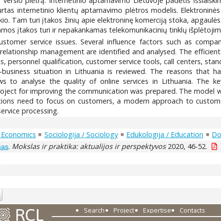
io verslo plėtrą. Internetinio aptarnavimo Lietuvoje padėtis išsiaiškin
rtas internetinio klientų aptarnavimo plėtros modelis. Elektroninės
kio. Tam turi įtakos žinių apie elektroninę komerciją stoka, apg
mos įtakos turi ir nepakankamas telekomunikacinių tinklų išplėtojim
customer service issues. Several influence factors such as compa
elationship management are identified and analysed. The efficient 
, personnel qualification, customer service tools, call centers, st
e-business situation in Lithuania is reviewed. The reasons that 
ows to analyse the quality of online services in Lithuania. The 
 project for improving the communication was prepared. The model w
ations need to focus on customers, a modern approach to customer
service processing.
 Economics
Sociologija / Sociology
Edukologija / Education
Do
.
Mokslas ir praktika: aktualijos ir perspektyvos
2020, 46-52.
mas
1
Search
Project
Expertise
Contacts