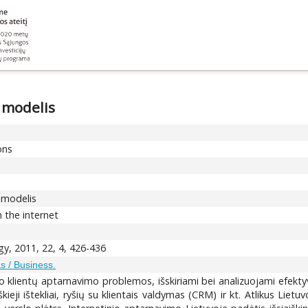
 modelis
ons
 modelis
 the internet
gy, 2011, 22, 4, 426-436
s / Business.
o klientų aptarnavimo problemos, išskiriami bei analizuojami efektyv
ji ištekliai, ryšių su klientais valdymas (CRM) ir kt. Atlikus Lietuv