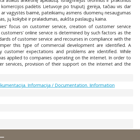
ta atlikus anketinę apklausą. Išnagrinėjus teorinius ir praktinius
 komercijos padėtis Lietuvoje po truputį gerėja, tačiau vis dar
aulės ar vagystės baimė, pateikiamų asmens duomenų nesaugumas
as, jų kokybė ir pralaidumas, aukšta paslaugų kaina.
nies’ focus on customer service, creation of customer service
customers’ online service is determined by such factors as the
andards of customer service and recourses in compliance with the
hamper this type of commercial development are identified. A
key customer expectations and problems are identified. While
as applied to companies operating on the internet. In order to
 services, provision of their support on the internet and the
kumentacija. Informacija / Documentation. Iinformation