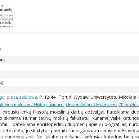
)
ons
5)
. P. 12-44.. Toruń: Wydaw. Uniwersytetu Mikołaja
ego: praca zbiorowa
;
;
storijos mokslas / History science
Universitetai / Universities
20 amžius
e dirbusių lenkų filosofų mokslinių darbų apžvalgai. Pateikiama du
io skiriama Humanitarinių mokslų fakultetui, kuriame veikė keturio
osofai – pateikiama enciklopedinių duomenų apie jų biografijas, nurod
sitete metu, jų skaitytos paskaitos ir organizuoti seminarai. Filosofi
a duomenų apie šio fakulteto dekanus, veikusias katedras bei pro