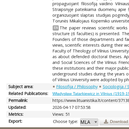
propaguojant filosofiją vaidino Vilniaus
Straipsnyje pateikiama duomenų apie šių 
organizuojant slaptas studijas pogrindy
Torunės Mikalojaus Koperniko universitet
The paper reviews scientific works 
EN
structure (6 faculties) is presented. T
Founders of those departments and famo
views, scientific interests during their
Faculty of Theology of Vilnius Universit
as about defended doctoral theses. Apar
and Social Sciences of the Vilnius Frie
these institutions and their major publica
underground studies during the years of
of Vilnius University were adopted by p
Subject area:
Filosofija / Philosophy
Sociologija / 
Related Publications:
Władysław Tatarkiewicz in Vilnius (1919-19
Permalink:
https://www.lituanistika.lt/content/3713
Updated:
2026-04-17 07:53:58
Metrics:
Views: 51
Export:
Choose type:
Download