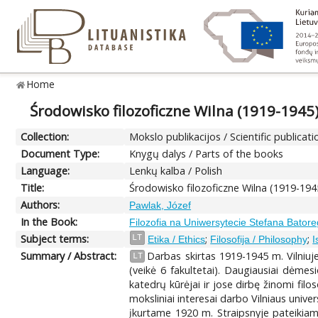
Home
Środowisko filozoficzne Wilna (1919-1945
Collection:
Mokslo publikacijos / Scientific publicati
Document Type:
Knygų dalys / Parts of the books
Language:
Lenkų kalba / Polish
Title:
Środowisko filozoficzne Wilna (1919-194
Authors:
Pawlak, Józef
In the Book:
Filozofia na Uniwersytecie Stefana Bator
Subject terms:
;
;
LT
Etika / Ethics
Filosofija / Philosophy
I
Summary / Abstract:
Darbas skirtas 1919-1945 m. Vilniuj
LT
(veikė 6 fakultetai). Daugiausiai dėmes
katedrų kūrėjai ir jose dirbę žinomi fil
moksliniai interesai darbo Vilniaus univer
įkurtame 1920 m. Straipsnyje pateikiam