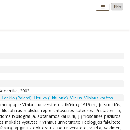
 Kopernika, 2002
;
;
;
Lenkija (Poland)
Lietuva (Lithuania)
Vilnius. Vilniaus kraštas.
omenų apie Vilniaus universiteto atkūrimą 1919 m., jo struktūrą
s filosofinius mokslus reprezentavusios katedros. Pristatomi tų
oma bibliografija, aptariamos kai kurių jų filosofinės pažiūros,
jos mokslas vystytas ir Vilniaus universiteto Teologijos fakultete,
fesūrą, apgintus doktoratus. Be universiteto, svarbų vaidmenį