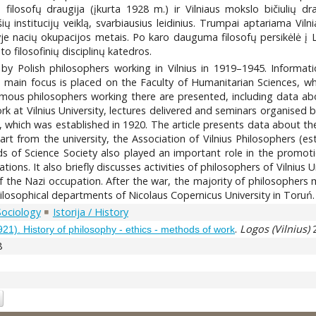
 filosofų draugija (įkurta 1928 m.) ir Vilniaus mokslo bičiulių draug
institucijų veiklą, svarbiausius leidinius. Trumpai aptariama Vilnia
je nacių okupacijos metais. Po karo dauguma filosofų persikėlė į Len
o filosofinių disciplinų katedros.
by Polish philosophers working in Vilnius in 1919–1945. Informati
he main focus is placed on the Faculty of Humanitarian Sciences, w
us philosophers working there are presented, including data about 
 work at Vilnius University, lectures delivered and seminars organise
y, which was established in 1920. The article presents data about t
t from the university, the Association of Vilnius Philosophers (es
nds of Science Society also played an important role in the promoti
tions. It also briefly discusses activities of philosophers of Vilnius
 the Nazi occupation. After the war, the majority of philosophers m
hilosophical departments of Nicolaus Copernicus University in Toruń.
Sociology
Istorija / History
.
Logos (Vilnius)
2
21). History of philosophy - ethics - methods of work
8