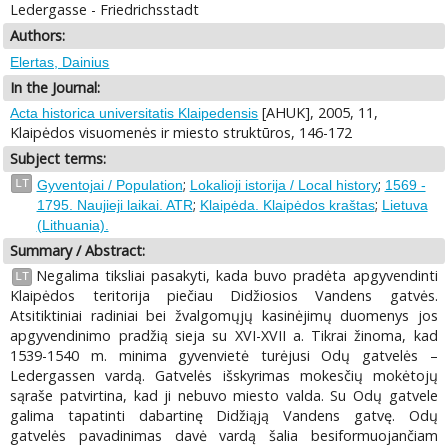
Ledergasse - Friedrichsstadt
Authors:
Elertas, Dainius
In the Journal:
[AHUK], 2005, 11,
Acta historica universitatis Klaipedensis
Klaipėdos visuomenės ir miesto struktūros, 146-172
Subject terms:
;
;
LT
Gyventojai / Population
Lokalioji istorija / Local history
1569 -
;
;
1795. Naujieji laikai. ATR
Klaipėda. Klaipėdos kraštas
Lietuva
(Lithuania).
Summary / Abstract:
Negalima tiksliai pasakyti, kada buvo pradėta apgyvendinti
LT
Klaipėdos teritorija piečiau Didžiosios Vandens gatvės.
Atsitiktiniai radiniai bei žvalgomųjų kasinėjimų duomenys jos
apgyvendinimo pradžią sieja su XVI-XVII a. Tikrai žinoma, kad
1539-1540 m. minima gyvenvietė turėjusi Odų gatvelės –
Ledergassen vardą. Gatvelės išskyrimas mokesčių mokėtojų
sąraše patvirtina, kad ji nebuvo miesto valda. Su Odų gatvele
galima tapatinti dabartinę Didžiąją Vandens gatvę. Odų
gatvelės pavadinimas davė vardą šalia besiformuojančiam