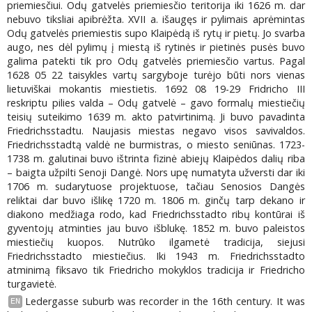
priemiesčiui. Odų gatvelės priemiesčio teritorija iki 1626 m. dar
nebuvo tiksliai apibrėžta. XVII a. išaugęs ir pylimais aprėmintas
Odų gatvelės priemiestis supo Klaipėdą iš rytų ir pietų. Jo svarba
augo, nes dėl pylimų į miestą iš rytinės ir pietinės pusės buvo
galima patekti tik pro Odų gatvelės priemiesčio vartus. Pagal
1628 05 22 taisykles vartų sargyboje turėjo būti nors vienas
lietuviškai mokantis miestietis. 1692 08 19-29 Fridricho III
reskriptu pilies valda – Odų gatvelė – gavo formalų miestiečių
teisių suteikimo 1639 m. akto patvirtinimą. Ji buvo pavadinta
Friedrichsstadtu. Naujasis miestas negavo visos savivaldos.
Friedrichsstadtą valdė ne burmistras, o miesto seniūnas. 1723-
1738 m. galutinai buvo ištrinta fizinė abiejų Klaipėdos dalių riba
– baigta užpilti Senoji Dangė. Nors upę numatyta užversti dar iki
1706 m. sudarytuose projektuose, tačiau Senosios Dangės
reliktai dar buvo išlikę 1720 m. 1806 m. ginčų tarp dekano ir
diakono medžiaga rodo, kad Friedrichsstadto ribų kontūrai iš
gyventojų atminties jau buvo išblukę. 1852 m. buvo paleistos
miestiečių kuopos. Nutrūko ilgametė tradicija, siejusi
Friedrichsstadto miestiečius. Iki 1943 m. Friedrichsstadto
atminimą fiksavo tik Friedricho mokyklos tradicija ir Friedricho
turgavietė.
Ledergasse suburb was recorder in the 16th century. It was
EN