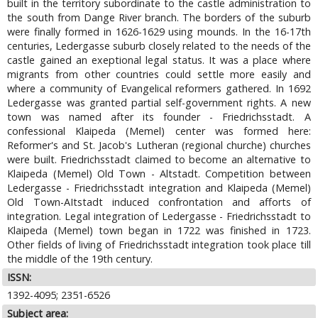
built in the territory subordinate to the castle administration to
the south from Dange River branch. The borders of the suburb
were finally formed in 1626-1629 using mounds. In the 16-17th
centuries, Ledergasse suburb closely related to the needs of the
castle gained an exeptional legal status. It was a place where
migrants from other countries could settle more easily and
where a community of Evangelical reformers ga­thered. In 1692
Ledergasse was granted partial self-government rights. A new
town was named after its founder - Friedrichsstadt. A
confessional Klaipeda (Memel) center was formed here:
Reformer's and St. Jacob's Lutheran (regional churche) churches
were built. Friedrichsstadt claimed to become an alternative to
Klaipeda (Memel) Old Town - Altstadt. Competition between
Ledergasse - Friedrichsstadt integration and Klaipeda (Memel)
Old Town-AItstadt induced confrontation and afforts of
integration. Legal integration of Ledergasse - Friedrichsstadt to
Klaipeda (Memel) town began in 1722 was finished in 1723.
Other fields of living of Friedrichsstadt integration took place till
the middle of the 19th century.
ISSN:
1392-4095; 2351-6526
Subject area: