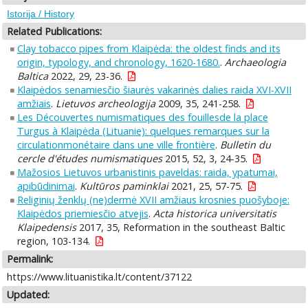
Istorija / History
Related Publications:
Clay tobacco pipes from Klaipėda: the oldest finds and its
origin, typology, and chronology, 1620-1680.
.
Archaeologia
Baltica
2022, 29, 23-36.
Klaipėdos senamiesčio šiaurės vakarinės dalies raida XVI-XVII
amžiais
.
Lietuvos archeologija
2009, 35, 241-258.
Les Découvertes numismatiques des fouillesde la place
Turgus à Klaipėda (Lituanie): quelques remarques sur la
circulationmonétaire dans une ville frontière
.
Bulletin du
cercle d'études numismatiques
2015, 52, 3, 24-35.
Mažosios Lietuvos urbanistinis paveldas: raida, ypatumai,
apibūdinimai
.
Kultūros paminklai
2021, 25, 57-75.
Religinių ženklų (ne)dermė XVII amžiaus krosnies puošyboje:
Klaipėdos priemiesčio atvejis
.
Acta historica universitatis
Klaipedensis
2017, 35, Reformation in the southeast Baltic
region, 103-134.
Permalink:
https://www.lituanistika.lt/content/37122
Updated: