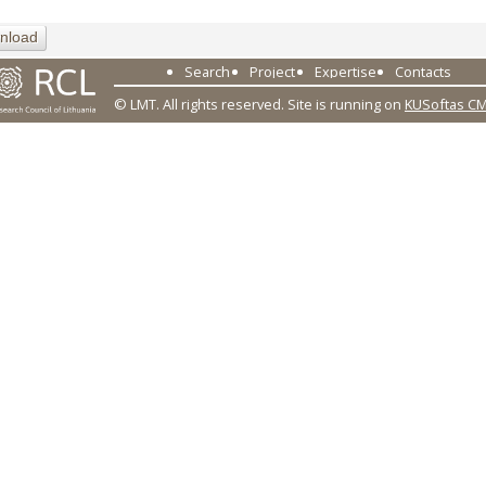
nload
Search
Project
Expertise
Contacts
© LMT. All rights reserved.
Site is running on
KUSoftas C