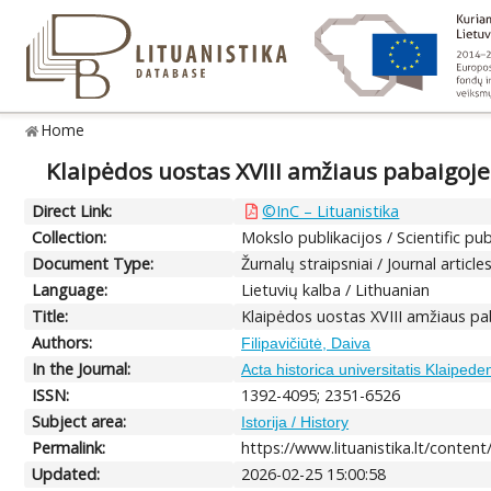
Home
Klaipėdos uostas XVIII amžiaus pabaigoje (
Direct Link:
©InC – Lituanistika
Collection:
Mokslo publikacijos / Scientific pub
Document Type:
Žurnalų straipsniai / Journal article
Language:
Lietuvių kalba / Lithuanian
Title:
Klaipėdos uostas XVIII amžiaus pab
Authors:
Filipavičiūtė, Daiva
In the Journal:
Acta historica universitatis Klaipede
ISSN:
1392-4095; 2351-6526
Subject area:
Istorija / History
Permalink:
https://www.lituanistika.lt/conten
Updated:
2026-02-25 15:00:58