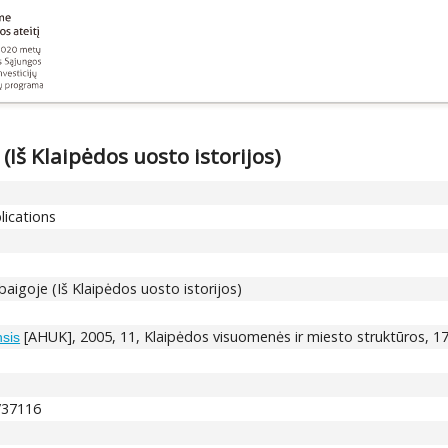
Iš Klaipėdos uosto istorijos)
lications
s
aigoje (Iš Klaipėdos uosto istorijos)
[AHUK], 2005, 11, Klaipėdos visuomenės ir miesto struktūros, 1
nsis
t/37116