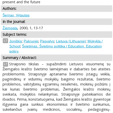
present and the future
Authors:
Šernas, Vytautas
In the Journal:
, 2000, 1, 13-17
Žiemgala
Subject terms:
;
;
;
;
LT
Joniškis
Pakruojis
Pasvalys
Lietuva (Lithuania)
Mokykla /
;
School
Švietimas. Švietimo politika / Education. Education
policy.
Summary / Abstract:
Straipsnio tikslas – supažindinti Lietuvos visuomenę su
LT
Žiemgalos krašto švietimo laimėjimais ir dabarties bei ateities
problemomis. Straipsnyje aptariama švietimo įstaigų veikla,
pagrindinių ir vidurinių mokyklų baigimo rezultatai, švietimo
problemos, valstybinių egzaminų nesėkmės, mokinių požiūris į
kai kurias švietimo problemas, Žiemgalos krašto mokinių
sveikata, mokyklos nelankymas. Straipsnyje pateikiamos dvi
išvados. Pirma, konstatuojama, kad Žiemgalos krašto gyventojai
išgyvena gana sunkius ekonominius ir švietimo sunkumus,
sukeliančius įvairių medicinos, socialinių, pedagoginių-