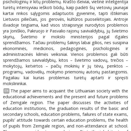
psichologinių ir kitų problemų. Krašto išeiviai, vietinė inteligentija
turėtų intensyviau ieškoti būdų, kaip padėti šių vietovių jaunajai
kartai rinkos sąlygomis adaptuotis gyvenime, tapti ištikimais
Lietuvos piliečiais, jos gerovės, kultūros puoselėtojais. Antroje
išvadoje teigiama, kad visos straipsnyje nurodytos problemos
yra Joniškio, Pakruojo ir Pasvalio rajonų savivaldybių, jų švietimo
skyrių, Švietimo ir mokslo ministerijos pagal išgales
sprendžiamos. Tačiau problemų šaknys labai gilios, nes susipina
ekonominės, medicinos, pedagoginės, psichologinės ir
administracinės kilmės veiksniai. Vienos problemos gali būti
sprendžiamos savivaldybių, kitos – švietimo vadovų, trečios –
mokytojų, ketvirtos – pačių mokinių ir jų tėvų, penktos –
programų, vadovėlių, mokymo priemonių autorių pastangomis.
Pagaliau kai kurias problemas turėtų aptarti ir spręsti
mokslininkai.
The paper aims to acquaint the Lithuanian society with the
EN
educational achievements and the present and future problems
of Zemgale region. The paper discusses the activities of
education institutions, the graduation results of the basic and
secondary schools, education problems, failures of state exams,
pupils’ attitude towards certain education problems, the health
of pupils from Zemgale region, and non-attendance at school.