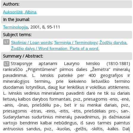
Authors:
Auksoriūtė, Albina
In the Journal:
, 2001, 8, 95-111
Terminologija
Subject terms:
;
;
LT
Skoliniai / Loan words
Terminija / Terminology
Žodžių daryba.
Žodžio dalys / Word formation. Parts of a word.
Summary / Abstract:
Straipsnyje aptariami Lauryno Ivinskio (1810-1881)
LT
rankraščio „Prigimtūmenė“ pirmos dalies „Žemėtra“ mineralų
pavadinimai. L. Ivinskis pateikė per 400 geografijos ir
mineralogijos terminų, prie kiekvieno lietuviško termino
duodamas lotyniškus, daug kur lenkiškus ir vokiškus atitikmenis.
L. Ivinskis vedinius mineralams pavadinti darė ne tik su dariais
lietuvių kalbos darybos formantais, pvz., priesagomis -enis, -enė,
-ainis, -ūnas, priešdėliu pa-, bet ir su menkai dariais, pvz.,
priesagomis -ėtras, -einis, -eitis, -ėtis, priešdėliais pro-, san-.
Sudarydamas sudurtinius mineralų pavadinimus, jis dažniausiai
vartojo bendrinei kalbai nebūdingus, iš savo tarmės paimtus
antruosius sandus, pvz., -kuolas, -gelžis, -skiltis, -kalkis. Dalį