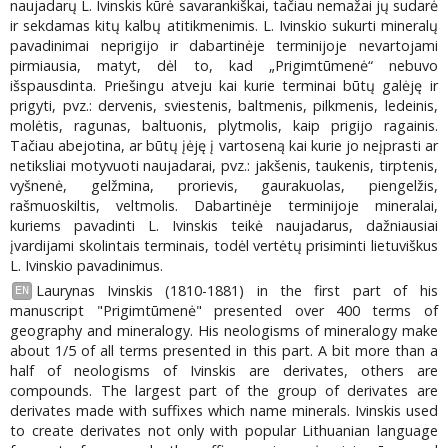
naujadarų L. Ivinskis kūrė savarankiškai, tačiau nemažai jų sudarė
ir sekdamas kitų kalbų atitikmenimis. L. Ivinskio sukurti mineralų
pavadinimai neprigijo ir dabartinėje terminijoje nevartojami
pirmiausia, matyt, dėl to, kad „Prigimtūmenė“ nebuvo
išspausdinta. Priešingu atveju kai kurie terminai būtų galėję ir
prigyti, pvz.: dervenis, sviestenis, baltmenis, pilkmenis, ledeinis,
molėtis, ragunas, baltuonis, plytmolis, kaip prigijo ragainis.
Tačiau abejotina, ar būtų įėję į vartoseną kai kurie jo neįprasti ar
netiksliai motyvuoti naujadarai, pvz.: jakšenis, taukenis, tirptenis,
vyšnenė, gelžmina, prorievis, gaurakuolas, piengelžis,
rašmuoskiltis, veltmolis. Dabartinėje terminijoje mineralai,
kuriems pavadinti L. Ivinskis teikė naujadarus, dažniausiai
įvardijami skolintais terminais, todėl vertėtų prisiminti lietuviškus
L. Ivinskio pavadinimus.
Laurynas Ivinskis (1810-1881) in the first part of his
EN
manuscript "Prigimtūmenė" presented over 400 terms of
geography and mineralogy. His neologisms of mineralogy make
about 1/5 of all terms presented in this part. A bit more than a
half of neologisms of Ivinskis are derivates, others are
compounds. The largest part of the group of derivates are
derivates made with suffixes which name mine­rals. Ivinskis used
to create derivates not only with popular Lithuanian language