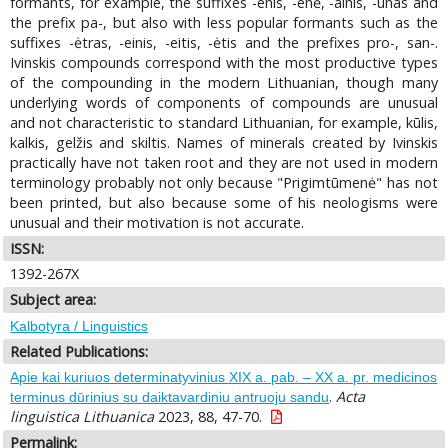
formants, for example, the suffixes -enis, -enė, -ainis, -ūnas and
the prefix pa-, but also with less popular formants such as the
suffixes -ėtras, -einis, -eitis, -ėtis and the prefixes pro-, san-.
Ivinskis compounds correspond with the most productive types
of the compounding in the modern Lithuanian, though many
underlying words of components of compounds are unusual
and not characteristic to standard Lithuanian, for example, kūlis,
kalkis, gelžis and skiltis. Names of minerals created by Ivinskis
practically have not taken root and they are not used in modern
terminology probably not only because "Prigimtūmenė" has not
been printed, but also because some of his neologisms were
unusual and their motivation is not accurate.
ISSN:
1392-267X
Subject area:
Kalbotyra / Linguistics
Related Publications:
Apie kai kuriuos determinatyvinius XIX a. pab. – XX a. pr. medicinos
.
Acta
terminus dūrinius su daiktavardiniu antruoju sandu
linguistica Lithuanica
2023, 88, 47-70.
Permalink: