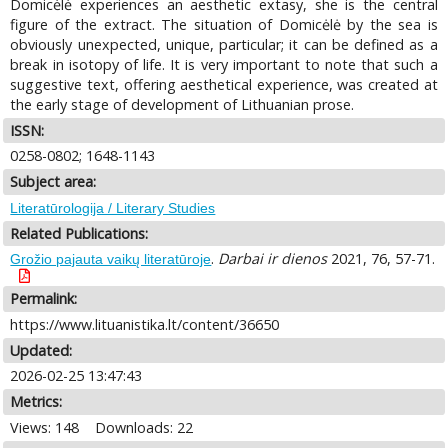
Domicėlė experiences an aesthetic extasy, she is the central
figure of the extract. The situation of Domicėlė by the sea is
obviously unexpected, unique, particular; it can be defined as a
break in isotopy of life. It is very important to note that such a
suggestive text, offering aesthetical experience, was created at
the early stage of development of Lithuanian prose.
ISSN:
0258-0802; 1648-1143
Subject area:
Literatūrologija / Literary Studies
Related Publications:
.
Darbai ir dienos
2021, 76, 57-71.
Grožio pajauta vaikų literatūroje
Permalink:
https://www.lituanistika.lt/content/36650
Updated:
2026-02-25 13:47:43
Metrics:
Views: 148
Downloads: 22