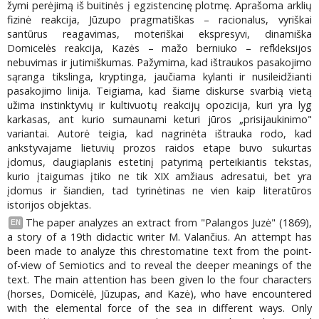
žymi perėjimą iš buitinės į egzistencinę plotmę. Aprašoma arklių
fizinė reakcija, Jūzupo pragmatiškas – racionalus, vyriškai
santūrus reagavimas, moteriškai ekspresyvi, dinamiška
Domicelės reakcija, Kazės – mažo berniuko – refkleksijos
nebuvimas ir jutimiškumas. Pažymima, kad ištraukos pasakojimo
sąranga tikslinga, kryptinga, jaučiama kylanti ir nusileidžianti
pasakojimo linija. Teigiama, kad šiame diskurse svarbią vietą
užima instinktyvių ir kultivuotų reakcijų opozicija, kuri yra lyg
karkasas, ant kurio sumaunami keturi jūros „prisijaukinimo"
variantai. Autorė teigia, kad nagrinėta ištrauka rodo, kad
ankstyvajame lietuvių prozos raidos etape buvo sukurtas
įdomus, daugiaplanis estetinį patyrimą perteikiantis tekstas,
kurio įtaigumas įtiko ne tik XIX amžiaus adresatui, bet yra
įdomus ir šiandien, tad tyrinėtinas ne vien kaip literatūros
istorijos objektas.
The paper analyzes an extract from "Palangos Juzė" (1869),
EN
a story of a 19th didactic writer M. Valančius. An attempt has
been made to analyze this chrestomatine text from the point-
of-view of Semiotics and to reveal the deeper meanings of the
text. The main attention has been given lo the four characters
(horses, Domicėlė, Jūzupas, and Kazė), who have encountered
with the elemental force of the sea in different ways. Only