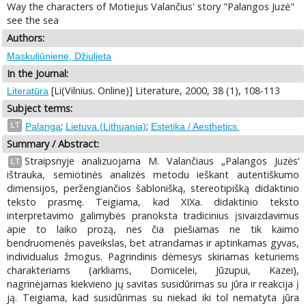
Way the characters of Motiejus Valančius' story "Palangos Juzė"
see the sea
Authors:
Maskuliūnienė, Džiuljeta
In the Journal:
[Li(Vilnius. Online)] Literature, 2000, 38 (1), 108-113
Literatūra
Subject terms:
;
;
LT
Palanga
Lietuva (Lithuania)
Estetika / Aesthetics.
Summary / Abstract:
Straipsnyje analizuojama M. Valančiaus „Palangos Juzės‘
LT
ištrauka, semiotinės analizės metodu ieškant autentiškumo
dimensijos, peržengiančios šablonišką, stereotipišką didaktinio
teksto prasmę. Teigiama, kad XIXa. didaktinio teksto
interpretavimo galimybės pranoksta tradicinius įsivaizdavimus
apie to laiko prozą, nes čia piešiamas ne tik kaimo
bendruomenės paveikslas, bet atrandamas ir aptinkamas gyvas,
individualus žmogus. Pagrindinis dėmesys skiriamas keturiems
charakteriams (arkliams, Domicelei, Jūzupui, Kazei),
nagrinėjamas kiekvieno jų savitas susidūrimas su jūra ir reakcija į
ją. Teigiama, kad susidūrimas su niekad iki tol nematyta jūra