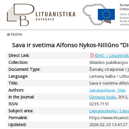
Home
Sava ir svetima Alfonso Nykos-Niliūno "
Direct Link:
©InC – Lituanistik
Collection:
Sklaidos publikacijos
Document Type:
Žurnalų straipsniai / 
Language:
Lietuvių kalba / Lith
Title:
Sava ir svetima Alfo
Authors:
Jakubavičienė, Vida
In the Journal:
, 2012,
Gimtasis žodis
ISSN:
0235-7151
Subject area:
Literatūrologija / Lite
Permalink:
https://www.lituanist
Updated:
2026-02-25 13:47:27