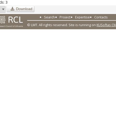
s: 3
Download
Search
Project
Expertise
Contacts
© LMT. All rights reserved.
Site is running on
KUSoftas C