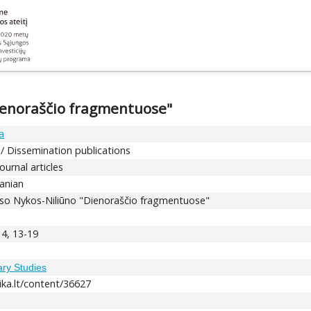
Dienoraščio fragmentuose"
a
 / Dissemination publications
Journal articles
uanian
nso Nykos-Niliūno "Dienoraščio fragmentuose"
 4, 13-19
rary Studies
ika.lt/content/36627