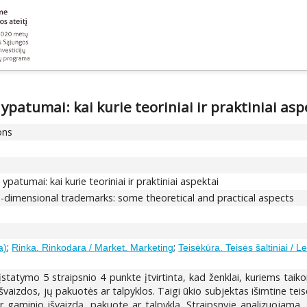
ypatumai: kai kurie teoriniai ir praktiniai asp
ons
patumai: kai kurie teoriniai ir praktiniai aspektai
ee-dimensional trademarks: some theoretical and practical aspects
;
;
a)
Rinka. Rinkodara / Market. Marketing
Teisėkūra. Teisės šaltiniai / L
statymo 5 straipsnio 4 punkte įtvirtinta, kad ženklai, kuriems taiko
 išvaizdos, jų pakuotės ar talpyklos. Taigi ūkio subjektas išimtine tei
ir gaminio išvaizdą, pakuotę ar talpyklą. Straipsnyje analizuojama,