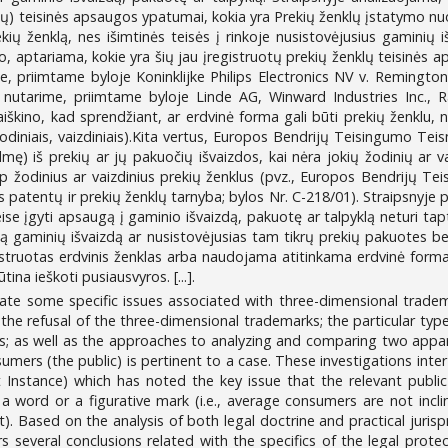
ų) teisinės apsaugos ypatumai, kokia yra Prekių ženklų įstatymo nu
rekių ženklą, nes išimtinės teisės į rinkoje nusistovėjusius gaminių 
, aptariama, kokie yra šių jau įregistruotų prekių ženklų teisinė
me, priimtame byloje Koninklijke Philips Electronics NV v. Remingt
 nutarime, priimtame byloje Linde AG, Winward Industries Inc., R
škino, kad sprendžiant, ar erdvinė forma gali būti prekių ženklu, net
, žodiniais, vaizdiniais).Kita vertus, Europos Bendrijų Teisingumo Te
ilmę) iš prekių ar jų pakuočių išvaizdos, kai nėra jokių žodinių ar
aip žodinius ar vaizdinius prekių ženklus (pvz., Europos Bendrijų 
s patentų ir prekių ženklų tarnyba; bylos Nr. C-218/01). Straipsnyje 
eise įgyti apsaugą į gaminio išvaizdą, pakuotę ar talpyklą neturi t
sią gaminių išvaizdą ar nusistovėjusias tam tikrų prekių pakuotes bei
egistruotas erdvinis ženklas arba naudojama atitinkama erdvinė for
tina ieškoti pusiausvyros. [...].
igate some specific issues associated with three-dimensional trademar
the refusal of the three-dimensional trademarks; the particular type 
s; as well as the approaches to analyzing and comparing two appare
umers (the public) is pertinent to a case. These investigations inte
st Instance) which has noted the key issue that the relevant publi
to a word or a figurative mark (i.e., average consumers are not in
. Based on the analysis of both legal doctrine and practical jurisp
fers several conclusions related with the specifics of the legal pr