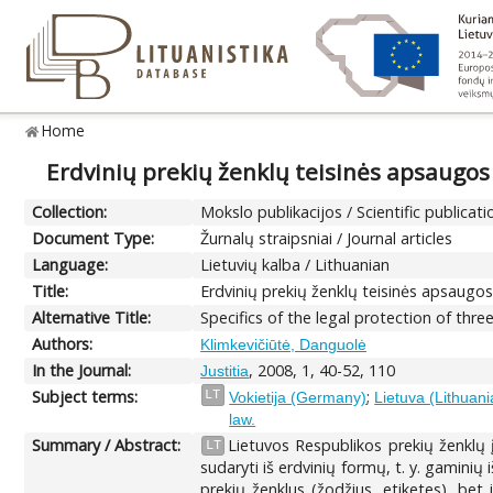
Home
Erdvinių prekių ženklų teisinės apsaugos 
Collection:
Mokslo publikacijos / Scientific publicati
Document Type:
Žurnalų straipsniai / Journal articles
Language:
Lietuvių kalba / Lithuanian
Title:
Erdvinių prekių ženklų teisinės apsaugos y
Alternative Title:
Specifics of the legal protection of thr
Authors:
Klimkevičiūtė, Danguolė
In the Journal:
, 2008, 1, 40-52, 110
Justitia
Subject terms:
;
LT
Vokietija (Germany)
Lietuva (Lithuani
law.
Summary / Abstract:
Lietuvos Respublikos prekių ženklų į
LT
sudaryti iš erdvinių formų, t. y. gaminių
prekių ženklus (žodžius, etiketes), bet 