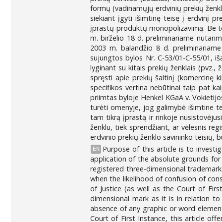
formų (vadinamųjų erdvinių prekių ženkl
siekiant įgyti išimtinę teisę į erdvinį p
įprastų produktų monopolizavimą. Be to
m. birželio 18 d. preliminariame nutari
2003 m. balandžio 8 d. preliminariame
sujungtos bylos Nr. C-53/01-C-55/01, išai
lyginant su kitais prekių ženklais (pvz.
spręsti apie prekių šaltinį (komercinę k
specifikos vertina nebūtinai taip pat k
priimtas byloje Henkel KGaA v. Vokietijo
turėti omenyje, jog galimybė išimtine t
tam tikrą įprastą ir rinkoje nusistovėju
ženklu, tiek sprendžiant, ar vėlesnis r
erdvinio prekių ženklo savininko teisių, bū
Purpose of this article is to invest
EN
application of the absolute grounds for 
registered three-dimensional trademark
when the likelihood of confusion of cons
of Justice (as well as the Court of Fir
dimensional mark as it is in relation 
absence of any graphic or word element)
Court of First Instance, this article of