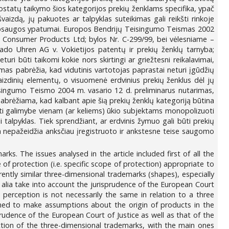
ostatų taikymo šios kategorijos prekių ženklams specifika, ypač
išvaizdą, jų pakuotes ar talpyklas suteikimas gali reikšti rinkoje
s apsaugos ypatumai. Europos Bendrijų Teisingumo Teismas 2002
on Consumer Products Ltd; bylos Nr. C-299/99, bei vėlesniame –
ado Uhren AG v. Vokietijos patentų ir prekių ženklų tarnyba;
uri būti taikomi kokie nors skirtingi ar griežtesni reikalavimai,
ismas pabrėžia, kad vidutinis vartotojas paprastai neturi įgūdžių
 vaizdinių elementų, o visuomenė erdvinius prekių ženklus dėl jų
Teisingumo Teismo 2004 m. vasario 12 d. preliminarus nutarimas,
pabrėžiama, kad kalbant apie šią prekių ženklų kategoriją būtina
apti galimybe vienam (ar keliems) ūkio subjektams monopolizuoti
 talpyklas. Tiek sprendžiant, ar erdvinis žymuo gali būti prekių
ma nepažeidžia anksčiau įregistruoto ir ankstesne teise saugomo
ks. The issues analysed in the article included first of all the
of protection (i.e. specific scope of protection) appropriate to
ntly similar three-dimensional trademarks (shapes), especially
r alia take into account the jurisprudence of the European Court
c perception is not necessarily the same in relation to a three
clined to make assumptions about the origin of products in the
rudence of the European Court of Justice as well as that of the
otection of the three-dimensional trademarks, with the main ones