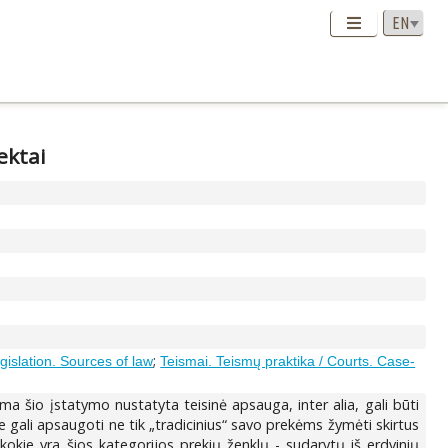
ektai
;
egislation. Sources of law
Teismai. Teismų praktika / Courts. Case-
ma šio įstatymo nustatyta teisinė apsauga, inter alia, gali būti
se gali apsaugoti ne tik „tradicinius“ savo prekėms žymėti skirtus
 kokie yra šios kategorijos prekių ženklų - sudarytų iš erdvinių