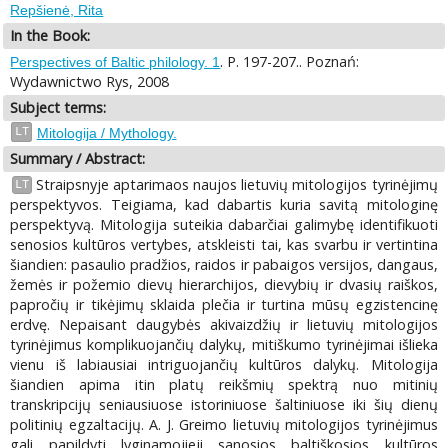
Repšienė, Rita
In the Book:
. P. 197-207.. Poznań:
Perspectives of Baltic philology. 1
Wydawnictwo Rys, 2008
Subject terms:
LT
Mitologija / Mythology.
Summary / Abstract:
Straipsnyje aptarimaos naujos lietuvių mitologijos tyrinėjimų
LT
perspektyvos. Teigiama, kad dabartis kuria savitą mitologinę
perspektyvą. Mitologija suteikia dabarčiai galimybę identifikuoti
senosios kultūros vertybes, atskleisti tai, kas svarbu ir vertintina
šiandien: pasaulio pradžios, raidos ir pabaigos versijos, dangaus,
žemės ir požemio dievų hierarchijos, dievybių ir dvasių raiškos,
papročių ir tikėjimų sklaida plečia ir turtina mūsų egzistencinę
erdvę. Nepaisant daugybės akivaizdžių ir lietuvių mitologijos
tyrinėjimus komplikuojančių dalykų, mitiškumo tyrinėjimai išlieka
vienu iš labiausiai intriguojančių kultūros dalykų. Mitologija
šiandien apima itin platų reikšmių spektrą nuo mitinių
transkripcijų seniausiuose istoriniuose šaltiniuose iki šių dienų
politinių egzaltacijų. A. J. Greimo lietuvių mitologijos tyrinėjimus
gali papildyti lyginamojieji sanosios baltiškosios kultūros