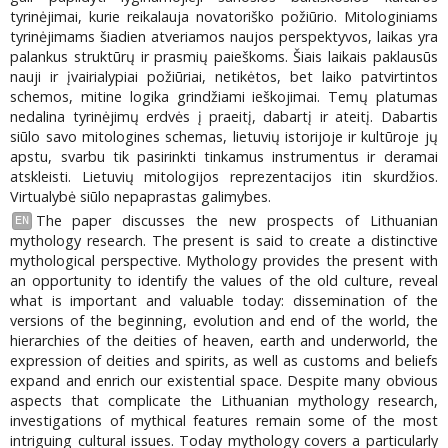
tyrinėjimai, kurie reikalauja novatoriško požiūrio. Mitologiniams
tyrinėjimams šiadien atveriamos naujos perspektyvos, laikas yra
palankus struktūrų ir prasmių paieškoms. Šiais laikais paklausūs
nauji ir įvairialypiai požiūriai, netikėtos, bet laiko patvirtintos
schemos, mitine logika grindžiami ieškojimai. Temų platumas
nedalina tyrinėjimų erdvės į praeitį, dabartį ir ateitį. Dabartis
siūlo savo mitologines schemas, lietuvių istorijoje ir kultūroje jų
apstu, svarbu tik pasirinkti tinkamus instrumentus ir deramai
atskleisti. Lietuvių mitologijos reprezentacijos itin skurdžios.
Virtualybė siūlo nepaprastas galimybes.
The paper discusses the new prospects of Lithuanian
EN
mythology research. The present is said to create a distinctive
mythological perspective. Mythology provides the present with
an opportunity to identify the values of the old culture, reveal
what is important and valuable today: dissemination of the
versions of the beginning, evolution and end of the world, the
hierarchies of the deities of heaven, earth and underworld, the
expression of deities and spirits, as well as customs and beliefs
expand and enrich our existential space. Despite many obvious
aspects that complicate the Lithuanian mythology research,
investigations of mythical features remain some of the most
intriguing cultural issues. Today mythology covers a particularly