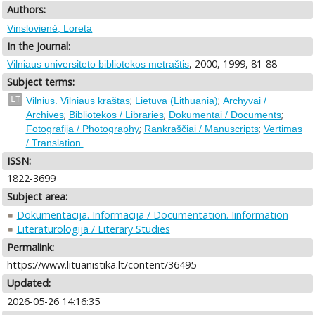
Authors:
Vinslovienė, Loreta
In the Journal:
, 2000, 1999, 81-88
Vilniaus universiteto bibliotekos metraštis
Subject terms:
;
;
LT
Vilnius. Vilniaus kraštas
Lietuva (Lithuania)
Archyvai /
;
;
;
Archives
Bibliotekos / Libraries
Dokumentai / Documents
;
;
Fotografija / Photography
Rankraščiai / Manuscripts
Vertimas
/ Translation.
ISSN:
1822-3699
Subject area:
Dokumentacija. Informacija / Documentation. Iinformation
Literatūrologija / Literary Studies
Permalink:
https://www.lituanistika.lt/content/36495
Updated:
2026-05-26 14:16:35