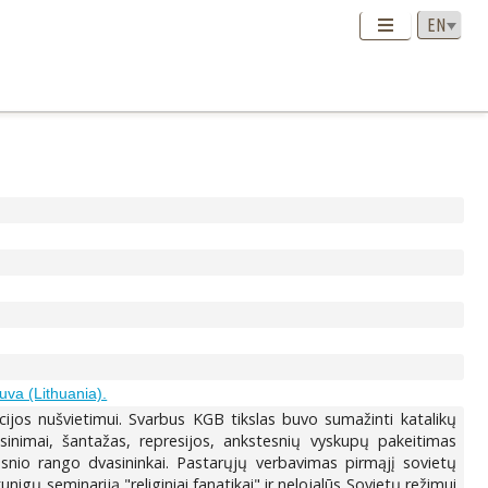
tuva (Lithuania).
ijos nušvietimui. Svarbus KGB tikslas buvo sumažinti katalikų
sinimai, šantažas, represijos, ankstesnių vyskupų pakeitimas
esnio rango dvasininkai. Pastarųjų verbavimas pirmąjį sovietų
igų seminariją "religiniai fanatikai" ir nelojalūs Sovietų režimui