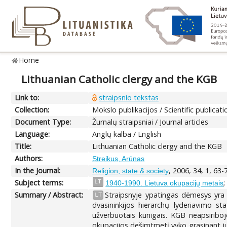
Home
Lithuanian Catholic clergy and the KGB
Link to:
straipsnio tekstas
Collection:
Mokslo publikacijos / Scientific publicati
Document Type:
Žurnalų straipsniai / Journal articles
Language:
Anglų kalba / English
Title:
Lithuanian Catholic clergy and the KGB
Authors:
Streikus, Arūnas
In the Journal:
, 2006, 34, 1, 63-
Religion, state & society
Subject terms:
LT
1940-1990. Lietuva okupacijų metais
Summary / Abstract:
Straipsnyje ypatingas dėmesys yra 
LT
dvasininkijos hierarchų lyderiavimo s
užverbuotais kunigais. KGB neapsiriboj
okupacijos dešimtmetį vyko grasinant juos