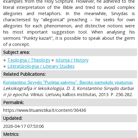
examples from the Holy Scripture. However, he adhered to the
literal interpretation of the Bible and tried to avoid complex
allegories and metaphors. In the meanwhile, Sirvydas is
characterised by “allegorical” preaching – he seeks for own
allegories for each phenomenon, and distinctive notions were
his most important suggestion tool. When analysing his
sermons “Punkty kazań”, it is possible to speak about the germ
of a concept.
Subject area:
Teologija / Theology
Istorija / History
Literatūrologija / Literary Studies
Related Publications:
.
Konstantino Sirvydo "Punktai sakymų": Baroko pamokslo ypatumai
Leksikografija ir leksikologija. D. 3, Konstantino Sirvydo darbai
ir jo epocha.
Vilnius: Lietuvių kalbos institutas, 2013. P. 256-282.
Permalink:
https://www.lituanistika.lt/content/36436
Updated:
2026-04-17 07:53:06
Metrics: