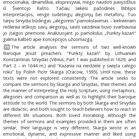
emocionaliai, dinamiškai, ekspresyviai, mėgo naudoti pavyzdžius
iš Šventojo Rašto. Tačiau laikėsi pažodinės Biblijos
interpretacijos, vengė sudėtingų alegorijų bei metaforų. Tuo
tarpu Sirvydui būdingas „alegorinis“ pamokslavimas – kiekvienam
reiškiniui ieškojo savų alegorijų, saviti vaizdiniai buvo svarbiausia
jo įtaigos priemonė. Analizuojant jo pamokslus „Punkty kazań“
galima kalbėti apie koncepcijos užuomazgą.
The article analyses the sermons of two well-known
EN
Baroque Jesuit preachers: “Punkty kazań” by Lithuanian
Konstantinas Sirvydas (Vilnius; Part 1 was published in 1629, and
Part 2 – in 1644 m.) and “Kazania na niedziele y swięta całego
roku” by Polish Piotr Skarga (Cracow, 1595). Until now, these
texts were not explored consistently. The article seeks to
compare the sermons by Skarga and Sirvydas, their themes and
the manner of interpreting the Holy Scripture, using metaphors,
allegories and comparison as well as to highlight their baroque
attitude to the world. The sermons by both Skarga and Sirvydas
are didactic, and both sought to teach believers how to react in
different life situations. Both loved moralising. Although the
themes of sermons and examples provided in them are often
similar, their language is very different. Skarga wrote in an
emotional, dynamic, and expressive manner and liked using