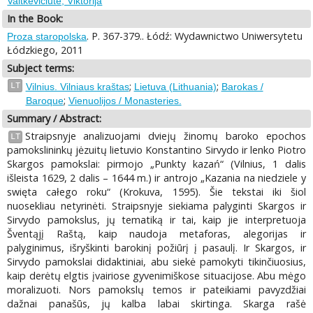
Vaitkevičiūtė, Viktorija
In the Book:
. P. 367-379.. Łódź: Wydawnictwo Uniwersytetu
Proza staropolska
Łódzkiego, 2011
Subject terms:
;
;
LT
Vilnius. Vilniaus kraštas
Lietuva (Lithuania)
Barokas /
;
Baroque
Vienuolijos / Monasteries.
Summary / Abstract:
Straipsnyje analizuojami dviejų žinomų baroko epochos
LT
pamokslininkų jėzuitų lietuvio Konstantino Sirvydo ir lenko Piotro
Skargos pamokslai: pirmojo „Punkty kazań“ (Vilnius, 1 dalis
išleista 1629, 2 dalis – 1644 m.) ir antrojo „Kazania na niedziele y
swięta całego roku“ (Krokuva, 1595). Šie tekstai iki šiol
nuosekliau netyrinėti. Straipsnyje siekiama palyginti Skargos ir
Sirvydo pamokslus, jų tematiką ir tai, kaip jie interpretuoja
Šventąjį Raštą, kaip naudoja metaforas, alegorijas ir
palyginimus, išryškinti barokinį požiūrį į pasaulį. Ir Skargos, ir
Sirvydo pamokslai didaktiniai, abu siekė pamokyti tikinčiuosius,
kaip derėtų elgtis įvairiose gyvenimiškose situacijose. Abu mėgo
moralizuoti. Nors pamokslų temos ir pateikiami pavyzdžiai
dažnai panašūs, jų kalba labai skirtinga. Skarga rašė