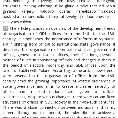
visuomenėje galima įžvelgti tam tikras pastovias pareigybių
struktūras. Per visą laikotarpį išliko glaudus ryšys tarp individo ir
giminės karjerų, valdovo dvaras nerealizavo valdžios
paskirstymo monopolio ir turėjo atsižvelgti į diduomenės teises
valstybės valdyme.
The article provides an overview of the development trends
EN
of organisation of GDL offices from the 14th to the 18th
century. It emphasises the importance of reforms in Vytautas'
era in shifting from official to institutional state governance. It
discusses the organisation of central and local government
offices, genesis of individual offices, their functions, personal
policies of rulers in nominating officials and changes in them in
the period of electoral monarchy, and GDL offices upon the
Union of Lublin with Poland. According to the article, new trends
were observed in the organisation of offices from the 16th
century amid the growing importance of written ordinances in
state governance and aims to create a clearer hierarchy of
offices and a fixed national-scale system of offices.
Nevertheless, despite various changes, there were certain fixed
structures of offices in GDL society in the 14th-18th centuries.
There was a close connection between individual and family
careers throughout this period, the ruler did not achieve a
monopoly of power and had to respect the nobility's rights in