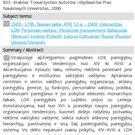
833.. Kraków: Towarzystwo Autorów i Wydawców Prac
Naukowych Universitas, 2006
Subject terms:
;
LT
1569 - 1795. Naujieji laikai. ATR
13 a. - 1569. Viduramžiai.
;
;
LDK
Personalo vadyba / Personnel management
Baltarusija
;
;
;
;
(Belarus)
Lenkija (Poland)
Lietuva (Lithuania)
Rusija (Russia)
Ukraina (Ukraine).
Summary / Abstract:
Straipsnyje apžvelgiamos pagrindinės LDK pareigybių
LT
organizacijos raidos tendencijos nuo XIV iki XVIII a.
Akcentuojama Vytauto laikų reformų reikšmė pereinant prie
pareigybinio ir institucinio valstybės valdymo. Aptariama
centrinės ir vietos valdžios pareigybių organizacija, atskirų
pareigybių genezė, jų funkcijos, personalinė valdovų politika,
nominuojant pareigūnus ir jos pokyčiai elekcinės monarchijos
laikais, LDK pareigybės po Liublino unijos su Lenkija.
Konstatuojama, kad nuo XVI a. prasidėjo naujos pareigybių
organizacijos tendencijos, kuomet didėjo rašytinių potvarkių
reikšmė valstybės valdyme, siekta sukurti aiškesnę pareigybių
hierarchiją, pastovesnę ir visą šalį padengiančią pareigybių
sistemą. Vis dėlto nepaisant įvairių pokyčių, XIV–XVIII a. LDK