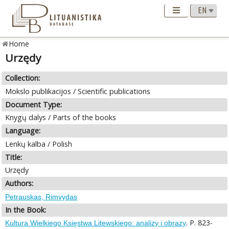
Home
Urzędy
Collection:
Mokslo publikacijos / Scientific publications
Document Type:
Knygų dalys / Parts of the books
Language:
Lenkų kalba / Polish
Title:
Urzędy
Authors:
Petrauskas, Rimvydas
In the Book:
. P. 823-
Kultura Wielkiego Księstwa Litewskiego: analizy i obrazy