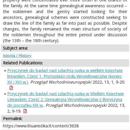
the family. At the same time genealogical awareness occurred –
the noblemen and the gentry started looking for their
ancestors, genealogical schemes were constructed seeking to
draw the line of the family as far into past as possible. Despite
changes, the family remained the main structure of society of
the noblemen throughout the entire period under discussion
(the 13th – the 18th century).
Subject area:
Istorija / History
Related Publications:
Przyczynek do badań nad szlachtą ruską w wielkim księstwie
litewskim. Część 1. Protoplaści rodu Woyniłłowiczów (koniec
XV i XVI w.)
.
Przegląd Wschodnioeuropejski
2022, 13, 1, 9-20.
Przyczynek do badań nad szlachtą ruską w Wielkim Księstwie
Litewskim. Część 2. Genealogia Woyniłłowiczów z Boryszyna
do początku XIX w.
.
Przegląd Wschodnioeuropejski
2022, 13,
2, 9-19.
Permalink:
https://www.lituanistika.lt/content/3638