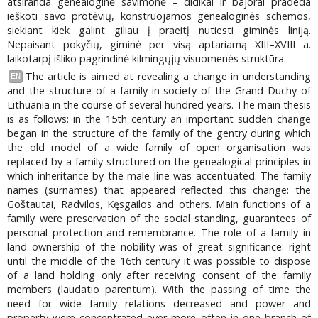
atsiranda genealoginė savimonė – didikai ir bajorai pradeda
ieškoti savo protėvių, konstruojamos genealoginės schemos,
siekiant kiek galint giliau į praeitį nutiesti giminės liniją.
Nepaisant pokyčių, giminė per visą aptariamą XIII–XVIII a.
laikotarpį išliko pagrindinė kilmingųjų visuomenės struktūra.
The article is aimed at revealing a change in understanding
EN
and the structure of a family in society of the Grand Duchy of
Lithuania in the course of several hundred years. The main thesis
is as follows: in the 15th century an important sudden change
began in the structure of the family of the gentry during which
the old model of a wide family of open organisation was
replaced by a family structured on the genealogical principles in
which inheritance by the male line was accentuated. The family
names (surnames) that appeared reflected this change: the
Goštautai, Radvilos, Kęsgailos and others. Main functions of a
family were preservation of the social standing, guarantees of
personal protection and remembrance. The role of a family in
land ownership of the nobility was of great significance: right
until the middle of the 16th century it was possible to dispose
of a land holding only after receiving consent of the family
members (laudatio parentum). With the passing of time the
need for wide family relations decreased and power and
property were concentrated ever more often in one branch of