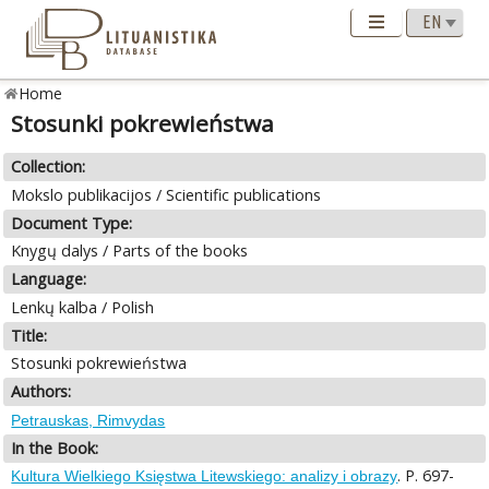
Home
Stosunki pokrewieństwa
Collection:
Mokslo publikacijos / Scientific publications
Document Type:
Knygų dalys / Parts of the books
Language:
Lenkų kalba / Polish
Title:
Stosunki pokrewieństwa
Authors:
Petrauskas, Rimvydas
In the Book:
. P. 697-
Kultura Wielkiego Księstwa Litewskiego: analizy i obrazy