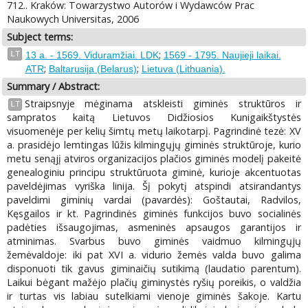
712.. Kraków: Towarzystwo Autorów i Wydawców Prac
Naukowych Universitas, 2006
Subject terms:
;
LT
13 a. - 1569. Viduramžiai. LDK
1569 - 1795. Naujieji laikai.
;
;
ATR
Baltarusija (Belarus)
Lietuva (Lithuania).
Summary / Abstract:
Straipsnyje mėginama atskleisti giminės struktūros ir
LT
sampratos kaitą Lietuvos Didžiosios Kunigaikštystės
visuomenėje per kelių šimtų metų laikotarpį. Pagrindinė tezė: XV
a. prasidėjo lemtingas lūžis kilmingųjų giminės struktūroje, kurio
metu senąjį atviros organizacijos plačios giminės modelį pakeitė
genealoginiu principu struktūruota giminė, kurioje akcentuotas
paveldėjimas vyriška linija. Šį pokytį atspindi atsirandantys
paveldimi giminių vardai (pavardės): Goštautai, Radvilos,
Kęsgailos ir kt. Pagrindinės giminės funkcijos buvo socialinės
padėties išsaugojimas, asmeninės apsaugos garantijos ir
atminimas. Svarbus buvo giminės vaidmuo kilmingųjų
žemėvaldoje: iki pat XVI a. vidurio žemės valda buvo galima
disponuoti tik gavus giminaičių sutikimą (laudatio parentum).
Laikui bėgant mažėjo plačių giminystės ryšių poreikis, o valdžia
ir turtas vis labiau sutelkiami vienoje giminės šakoje. Kartu